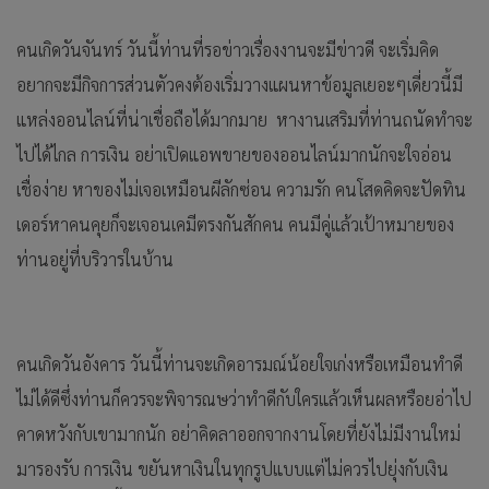
คนเกิดวันจันทร์ วันนี้ท่านที่รอข่าวเรื่องงานจะมีข่าวดี จะเริ่มคิด
อยากจะมีกิจการส่วนตัวคงต้องเริ่มวางแผนหาข้อมูลเยอะๆเดี่ยวนี้มี
แหล่งออนไลน์ที่น่าเชื่อถือได้มากมาย หางานเสริมที่ท่านถนัดทำจะ
ไปได้ไกล การเงิน อย่าเปิดแอพขายของออนไลน์มากนักจะใจอ่อน
เชื่อง่าย หาของไม่เจอเหมือนผีลักซ่อน ความรัก คนโสดคิดจะปัดทิน
เดอร์หาคนคุยก็จะเจอนเคมีตรงกันสักคน คนมีคู่แล้วเป้าหมายของ
ท่านอยู่ที่บริวารในบ้าน
คนเกิดวันอังคาร วันนี้ท่านจะเกิดอารมณ์น้อยใจเก่งหรือเหมือนทำดี
ไม่ได้ดีซึ่งท่านก็ควรจะพิจารณษว่าทำดีกับใครแล้วเห็นผลหรือยอ่าไป
คาดหวังกับเขามากนัก อย่าคิดลาออกจากงานโดยที่ยังไม่มีงานใหม่
มารองรับ การเงิน ขยันหาเงินในทุกรูปแบบแต่ไม่ควรไปยุ่งกับเงิน