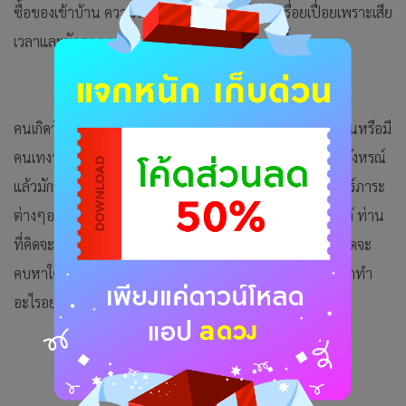
ซื้อของเข้าบ้าน ความรัก คนโสดไม่ควรคุยกับใครเรื่อยเปื่อยเพราะเสีย
เวลาและขัดลาภเปล่าๆ คู่ครองจะเข้าใจท่านมากขึ้น
คนเกิดวันเสาร์ วันนี้ถ้ารอเรื่องงานจะได้มาแบบปุบปับฉับพลันหรือมี
คนเทงานแต่ท่านได้แบบส้มหล่น จะเกิดวามรู้สึกเหมือนลางสังหรณ์
แล้วมักจะเป็นจริงในอีกไม่นาน
การเงิน ยังมั่นคงดีจะเริ่มเคลียร์ภาระ
ต่างๆออกไปได้มากขึ้น ถ้าติดขัดอะไรผู้ใหญ่ยังเป็นที่พึ่งพาได้ ท่าน
ที่คิดจะขายของเก่า บ้านเก่าจะมีคนมาติดต่อ ความรัก คนโสดจะ
คบหาใครช่วงนี้ก็ให้อิสระศึกษากันไปก่อน คนมีคู่แล้วเขาอยากทำ
อะไรอย่าไปขัดใจ