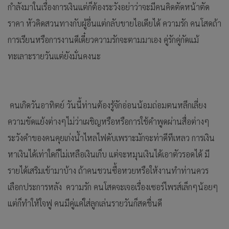
กำลังมาในเรื่องการเงินแต่ก็ต้องระวังอย่าว่าจะมีคนคิดตัดหน้าตัด
ราคา หัวคิดสวนทางกับผู้อื่นแต่กลับขายไอเดียได้ ความรัก คนโสดถ้า
การเรียนหรือการงานดีเดี๋ยวความรักจะตามมาเอง คู่รักคู่กัดแม้
ทะเลาะรายวันแต่ยังมั่นคงนะ
คนเกิดวันอาทิตย์ วันนี้ท่านต้องรู้จักอ่อนน้อมถ่อมตนหลีกเลี่ยง
ความขัดแย้งต่างๆไม่ว่าเผชิญหรือหรือการใช้คำพูดผ่านสื่อต่างๆ
ระวังคำของคนคุยเก่งน้ำไหลไฟดับเพราะมักจะท่าดีทีเหลว การเงิน
หาเงินได้เท่าใดก็ไม่เหลือเงินเก็บ แต่จะหมุนเงินได้เอาตัวรอดได้ มี
รายได้เสริมเข้ามาบ้าง ถ้าคนชวนซื้อหวยหรือให้งานทำท่านควร
เลือกประการหลัง ความรัก คนโสดจะเจอเรื่องเซอร์ไพรส์เล็กๆน้อยๆ
แต่ก็ทำให้ใจฟู คนมีคู่แค่ใส่ลูกเล่นรายวันก็สดชื่นดี