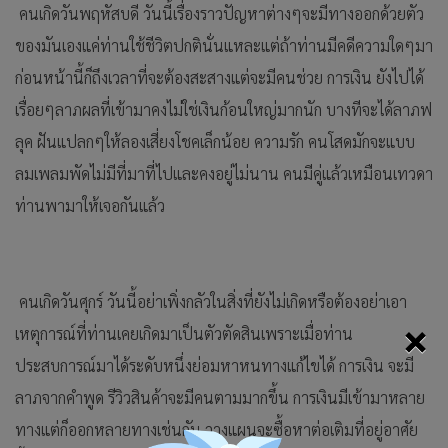
คนเกิดวันพฤหัสบดี วันนี้เรื่องราวปัญหาต่างๆจะมีทางออกด้วยตัว
ของมันเองแค่ท่านใช้ชีวิตปกตินั่นแหละแต่ถ้าท่านมีคดีความใดๆมา
ก่อนหน้านี้ก็ถึงเวลาที่จะต้องสะสางแต่จะมีคนช่วย การเงิน ยังไปได้
เรื่อยๆลาภผลที่เข้ามาคงไม่ใช่เงินก้อนใหญ่มากนัก บางทีจะได้ลาภฟ
ลุค ฝันแปลกๆให้ลองเสี่ยงโชคเล็กน้อย ความรัก คนโสดมักจะแบบ
ลมเพลมพัดไม่มีที่มาที่ไปและคงอยู่ไม่นาน คนมีคู่แล้วเหมือนเทวดา
ท่านพามาให้เจอกันแล้ว
คนเกิดวันศุกร์ วันนี้อย่าเพิ่งกลัวในสิ่งที่ยังไม่เกิดหรือต้องอย่าเอา
×
เหตุการณ์ที่ท่านเคยเกิดมาเป็นตัวตัดสินเพราะเมื่อท่าน
ประสบการณ์มาได้ระดับหนึ่งย่อมหาหนทางแก้ไขได้ การเงิน จะมี
ลาภจากคำพูด รีวิวสินค้าจะมีคนตามมากขึ้น การเงินมีเข้ามาหลาย
ทางแต่ก็ออกหลายทางเช่นกัน วางแผนจะซื้อหาต่อเติมที่อยู่อาศัย