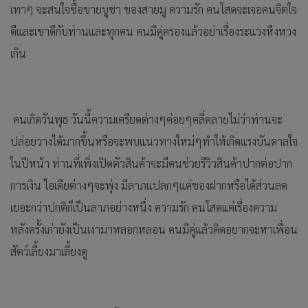
เทาๆ จะสนใจซื้อขายบูชา ของสายมู ความรัก คนโสดจะเจอคนจิตใจ
ดีและเขาดีกับท่านและทุกคน คนมีคู่ครองแล้วอย่าเรื่องระแวงหึงหวง
เกิน
คนเกิดวันพุธ วันนี้ความเครียดต่างๆค่อยๆคลี่คลายไม่ว่าท่านจะ
ปล่อยวางได้มากขึ้นหรือจะพบแนวทางใหม่ๆทำให้เกิดแรงบันดาลใจ
ในปีหน้า ท่านที่เพิ่งเปิดตัวสินค้าจะมีคนช่วยรีวิวสินค้าปากต่อปาก
การเงิน ไอเดียต่างๆจะพุ่ง มีลาภแปลกๆแค่ของฝากหรือได้ส่วนลด
เยอะกว่าปกติก็เป็นลาภอย่างหนึ่ง ความรัก คนโสดแค่เรื่องความ
หลังครั้งเก่ายังเป็นเงามาหลอกหลอน คนมีคู่แล้วคิดอยากจะหาเพื่อน
สัตว์เลี้ยงมาเลี้ยงดู