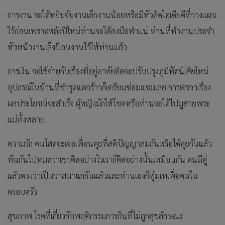
การงาน จะได้หยิบจับงานเล็กงานน้อยหรือมีหัวคิดไอเดียดีที่วางแผน
ไว้ก่อนเพราะหลังปีใหม่ท่านจะได้ลงมือทำแน่ ท่านที่ทำงานประจำ
หัวหน้างานเล็งป้อนงานไว้ให้ท่านแล้ว
การเงิน จะใช้จ่ายกับเรื่องที่อยู่อาศัยคิดจะปรับปรุงภูมิทัศน์เสียใหม่
อุปกรณ์ในบ้านที่ชำรุดแตกร้าวก็เตรียมซ่อมแซมเลย การเจรจาเรื่อง
ผลประโยชน์จะสำเร็จ ผู้หญิงมักให้โชคหรือท่านจะได้ไปมูสายพระ
แม่ทั้งหลาย
ความรัก คนโสดจะเจอเพื่อนคุยที่สติปัญญาสมกันหรือได้คุยกันแล้ว
ทันกันไปหมดว่าเขาคิดอย่างไรเราก็คิดอย่างนั้นเหมือนกัน คนมีคู่
แล้วดวงว่าเป็นวาสนาแก่กันแล้วและท่านเองก็ทุ่มเทเพื่อคนใน
ครอบครัว
สุขภาพ โรคที่เกี่ยวกับพฤติกรรมการกินที่ไม่ถูกสุขลักษณะ