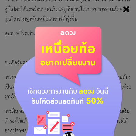
×
คู่ก็ไปต่อได้นะหรือบางคนก็วนอยู่กับถ่านไปเก่าหลายรอบแล้ว คนมี
คู่แล้วความผูกพันเหมือนกราฟที่พุ่งขึ้น
สุขภาพ โรคเก่าเป็นๆหายๆ โรคย้ำคิดย้ำทำ
คนเกิดวันศุกร์
การงาน จะเด่นในเรื่องการทุ่มเททำงานเพื่อคนหมู่มากหรือท่านต้อง
เป็นผู้เสียสละส่วยตัวเพื่อให้องค์กรขับเคลื่อนเดินหน้าไปได้ ท่านที่รอ
งานใหม่จะมีอุปสรรคบางอย่างเกิดขึ้น
การเงิน จะหนักไปทางชิม ช้อป ใช้ตามเทศกาลซึ่งท่านได้เตรียมเงิน
สำรองไว้แล้วจึงยังไม่เกิดปัญหา จะได้ซื้อของแพงเข้าบางแถมจะได้
ลาภปากของฝาก ของกินระวังน้ำหนักตัวจะขึ้นง่าย