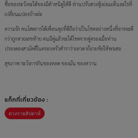
ซื้อของระวังจะได้ของมีตำหนิดูให้ดี ท่านปรับฮวงจุ้ยย่อมเห็นอะไรที่
เปลี่ยนแปลงบ้างล่ะ
ความรัก คนโสดการได้เพื่อนคุยที่ดีถือว่าเป็นโชคอย่างหนึ่งที่อาจจะดี
กว่าถูกหวยเลขท้าย คนมีคู่แล้วจะได้โชคจากคู่ครองเมื่อท่าน
ปรองดองสามัคคีในครอบครัวตำราว่าเทวดาก็อวยชัยให้พรเสอ
สุขภาพ ระวังการกินของทอด ของมัน ของหวาน
แท็กที่เกี่ยวข้อง :
ดวงรายสัปดาห์