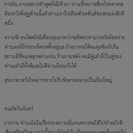
การเงิน ลาภผลจากคำพูดยังมีเข้ามา ท่านที่รอการเสี่ยงโชคอาจจะ
ต้องหวังพึ่งกูรูด้านนี้แล้วท่านเอาไปเลือกด้วยเซ้นส์ของตนเองอีกที
หนึ่ง
ความรัก คนโสดยังมีเพื่อนคุยมากกว่าจะคิดคบหาแบบจริงจังเพราะ
ท่านเองก็ยังชอบเช็คเรทติ้งอยู่นะ ถ้าอยากจะได้คนคุยต้องไปใน
สถานที่ที่คนพลุกพล่านเช่น ร้านกาแฟดัง คนมีคู่แล้วก็เป็นคู่ของ
ท่านแล้วมีทั้งดีและไม่ดีท่านก็ยอมรับได้
สุขภาพ ระวังโรคเก่าๆหากไม่รีบรักษาจะกลายเป็นเรื่องใหญ่
คนเกิดวันจันทร์
การงาน ท่านเน้นในเรื่องของความมั่นคงเพราะจะให้ไปทำอะไรที่
เสี่ยงหรือหวือหวากว่านี้ท่านก็ยังกลัวในเรื่องของอนาคตที่อาจจะไม่