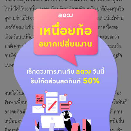
ในน้ำใสไว้นอกนั่นแหละแม้คนที่เราต้องเผชิญหน้าเขาก็ยังงงๆหรือ
อุทานว่า เอ๊ะ! จะเจองานบางอย่างที่ปัญหาเยอะตามมาแน่แม้ท่าน
เองก็ต้องแบ่งรับแบ่งสู้เหมือนกัน การเงิน อย่ารับปากอาสาใครจะ
เดือดร้อนแน่คือตัวท่านนะ แม้ยืมเงินใครเขาก็ยังคิดดอกเยอะกว่า
ปกติ ความรัก คนโสดยังไม่พร้อมก็คืออย่าเพิ่งคุยหรือให้ความหวัง
คนมีคู่แล้วระวังจะเกิดอารมณ์ระเบิดมีอะไรให้เย็นไว้ก่อน ทำบุญสัก
แปดบาทหรือสิบแปดบาท
คนเกิดวันเสาร์ วันนี้อะไรล่าช้าก็แปลว่ายังไม่ถึงเวลาหรือท่านต้อง
พึ่งพาเพื่อนร่วมทีมหากมีอะไรที่ช่วยเหลือกันได้เพื่อให้งานเสร็จทันก็
อาจจะต้องยื่นมือเข้าไปช่วย การเงิน ยังประคับประคองไปได้ ท่าน
เหมือนคนที่เอาตัวรอดได้เสมอแม้ในวินาทีสุดท้ายก็ยังมีคนหยิบยื่น
มือมาช่วยเหลือ ความรัก คนโสดท่านแอบมองเขาก็มีความสุขแล้ว