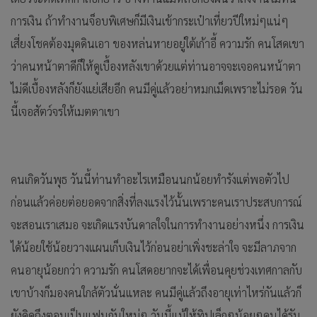
การเงิน ถ้าทำงานจ็อบพิเศษก็มีเงินเข้ากระเป๋าเที่ยวปีใหม่ๆแน่ๆ
เสี่ยงโชคต้องมุดดินเอา ของหล่นหายอยู่ใต้เก้าอี้ ความรัก คนโสดเขา
ว่าคนหน้าตาดีก็ให้ดูเบื้องหลังเขาด้วยแต่ท่านอาจจะเจอคนหน้าตา
ไม่ดีเบื้องหลังก็ยังแย่เสียอีก คนมีคู่แล้วอย่าหมกเม็ดเพราะไม่รอด วัน
นี้เจอสัตว์จรให้เมตตาเขา
คนเกิดวันพุธ วันนี้ท่านทำอะไรเหมือนนกน้อยทำรังแต่พอตัวไป
ก่อนแล้วค่อยต่อยอดจากสิ่งที่ลงแรงไว้นั้นเพราะคนเราประสบการณ์
จะสอนเราเสมอ จะเกิดแรงบันดาลใจในการทำงานอย่างหนึ่ง การเงิน
ได้น้อยใช้น้อยวางแผนเก็บเงินไว้ก่อนอย่าเพิ่งชะล่าใจ จะมีลาภจาก
คนอายุน้อยกว่า ความรัก คนโสดอยากจะได้เพื่อนคุยช่วงเทศกาลกับ
เขาบ้างก็มองคนใกล้ตัวนั่นแหละ คนมีคู่แล้วถึงอายุเท่าไหร่กันแล้วก็
ยังคิดถึงตอนเป็นแฟนกันใหม่ๆ วันนี้แม้ให้ทิปเล็กๆน้อยๆคนได้รับ