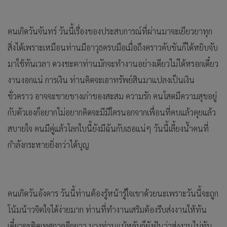
คนเกิดวันจันทร์ วันนี้เรื่องของประสบการณ์ที่ผ่านมาจะเยียวยาทุก
สิ่งได้เพราะเหมือนท่านมีอาวุธครบมือเมื่อถึงคราวคับขันก็ได้หยิบจับ
มาใช้ทันเวลา ดวงชะตาท่านมักจะทำงานอย่างเดียวไม่ได้หรอกเดี๋ยว
งานงอกแน่ การเงิน ท่านคิดจะเอาทรัพย์สินมาแปลงเป็นเงิน
ชั่วคราว อาจจะขายขางเก่าของสะสม ความรัก คนโสดมีความสุขอยู่
กับตัวเองก็อยากไม่อยากคิดจะมีมีใครนอกจากเพื่อนที่คบแล้วคุยแล้ว
สบายใจ คนมีคู่แล้วโลกใบนี้ยังมีฉันกับเธอแน่ๆ วันนี้เลี้ยงน้ำคนที่
กำลังกระหายยิ่งกว่าได้บุญ
คนเกิดวันอังคาร วันนี้ท่านต้องรู้หน้ารู้ใจเขาด้วยนะเพราะวันนี้จะถูก
โน้มน้าวจิตใจได้ง่ายมาก ท่านที่ทำงานเสริมต้องรีบส่งงานให้ทัน
เดี๋ยวจะติดเทศกาลอีกยาว บางท่านแม้หลับก็ยังฝันว่าส่งงานไม่ทัน