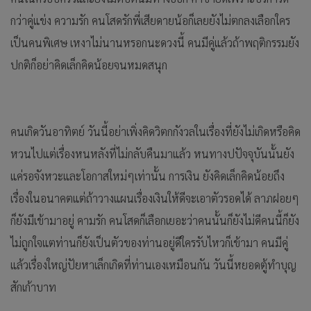
กว่าคู่แข่ง ความรัก คนโสดรักพี่เสียดายน้อก็เลยยังไม่ตกลงเลือกใคร
เป็นคนพิเศษ เหงาไม่นานหรอกนะดวงนี้ คนมีคู่แล้วถ้าพฤติกรรมยัง
ปกติก็อย่าคิดเล็กคิดน้อยจนหมดสนุก
คนเกิดวันอาทิตย์ วันนี้อย่าเพิ่งคิดวิตกกังวลในเรื่องที่ยังไม่เกิดหรือคิด
หวนไปแต่เรื่องหนหลังที่ไม่กลับคืนมาแล้ว หนทางปปัจจุบันนั้นยัง
แค่รอจังหวะและโอกาสใหม่ๆเท่านั้น การเงิน ยังคิดเล็กคิดน้อยถึง
เรื่องในอนาคตแต่ถ้าวางแผนเรื่องเงินให้ดีจะเอาตัวรอดได้ ลาภฝอยๆ
ก็ยังมีเข้ามาอยู่ คามรัก คนโสดก็เลือกเยอะว่าคนนั้นก็ยังไม่ดีคนนี้ก็ยัง
ไม่ถูกใจแตท่านก็ยังเป็นตัวของท่านอยู่ดีใครรับไหวก็เข้ามา คนมีคู่
แล้วเรื่องใหญ่ปัยหาเล็กเกิดที่ท่านเองเหมือนกัน วันนี้หยอดตู้ทำบุญ
สักเก้าบาท