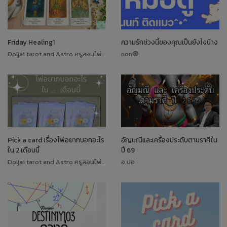
Friday Healing1
ความรักช่วงนี้ของคุณเป็นยังไงบ้าง
Doljai tarot and Astro ครูสอนไพ่ทาโรต์
non🧿
Pick a card เรื่องไพ่อยากบอกอะไร
อัญมณีและเครื่องประดับตามราศีใน
ใน 2 เดือนนี้
ปี 69
Doljai tarot and Astro ครูสอนไพ่ทาโรต์
อ.ปอ