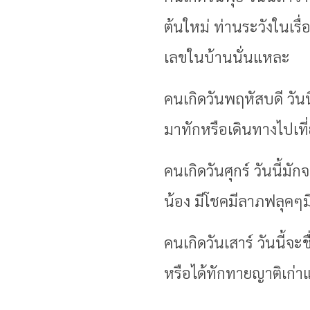
ต้นใหม่ ท่านระวังในเร
เลขในบ้านนั่นแหละ
คนเกิดวันพฤหัสบดี วันน
มาทักหรือเดินทางไปเที่
คนเกิดวันศุกร์ วันนี้ม
น้อง มีโชคมีลาภฟลุคๆมี
คนเกิดวันเสาร์ วันนี้จะ
หรือได้ทักทายญาติเก่า