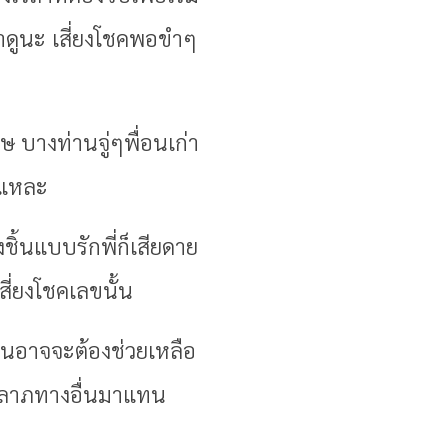
ทำดูนะ เสี่ยงโชคพอขำๆ
ษ บางท่านจู่ๆพื่อนเก่า
ชคแหละ
ชิ้นแบบรักพี่ก็เสียดาย
สี่ยงโชคเลขนั้น
ท่านอาจจะต้องช่วยเหลือ
โชคลาภทางอื่นมาแทน