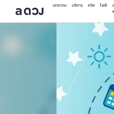
บทความ
บริการ
ควิซ
ไลฟ์
ส