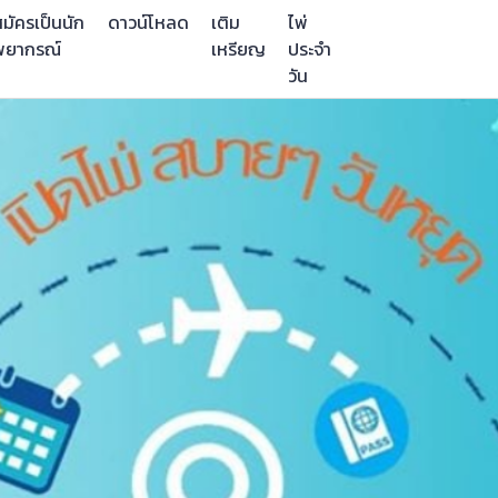
มัครเป็นนัก
ดาวน์โหลด
เติม
ไพ่
พยากรณ์
เหรียญ
ประจำ
วัน