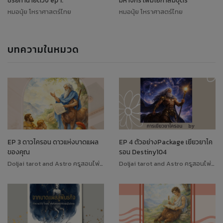
ซีรี่ย์ทำนายดวง ep 1.
มหาจักร เพิ่มโอกาสมีบุตร
หมอนุ้ย โหราศาสตร์ไทย
หมอนุ้ย โหราศาสตร์ไทย
บทความในหมวด
EP 3 ดาวไครอน ดาวแห่งบาดแผล
EP 4 ตัวอย่างPackage เยียวยาไค
ของคุณ
รอน Destiny104
Doljai tarot and Astro ครูสอนไพ่ทาโรต์
Doljai tarot and Astro ครูสอนไพ่ทาโรต์