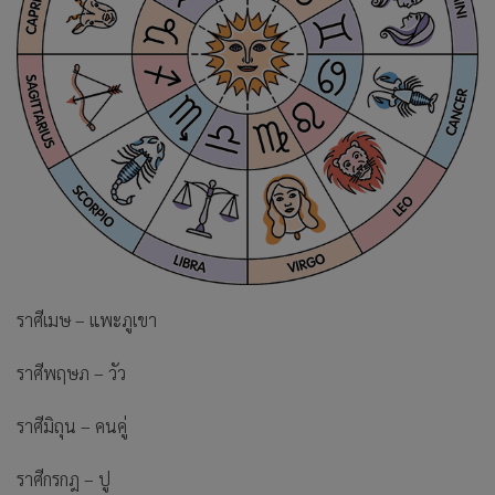
ราศีเมษ – แพะภูเขา
ราศีพฤษภ – วัว
ราศีมิถุน – คนคู่
ราศีกรกฎ – ปู