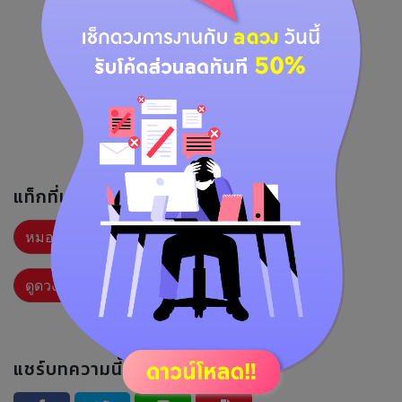
แท็กที่เกี่ยวข้อง :
หมอนุ้ยโหราศาสตร์ไทย
ความรู้ดูดวง
ดูดวงลัคนา
ดูดวง12ราศี
องค์เกณฑ์
แชร์บทความนี้ :