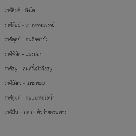
ราศีสิงห์ – สิงโต
ราศีกันย์ – สาวพรหมจรรย์
ราศีตุลย์ – คนถือตาชั่ง
ราศีพิจิก – แมงป่อง
ราศีธนู – คนครึ่งม้าถือธนู
ราศีมังกร – แพะทะเล
ราศีกุมภ์ – คนแบกหม้อน้ำ
ราศีมีน – ปลา 2 ตัวว่ายสวนทาง