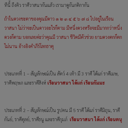
ทีนี้ ถึงคิว ราศีวาสนากันแล้ว เรามาดูกันกติกากัน
ถ้าในดวงชะตาของคุณมีดาว ๑ ๒ ๓ ๔ ๕ ๖ ๗ ๘ ไปอยู่ในเรือน
วาสนา ไม่ว่าจะเป็นดาวอะไรก็ตาม มีหนึ่งดวงหรือจะมีมากกว่าหนึ่ง
ดวงก็ตาม บอกเลยค่ะว่าคุณมี วาสนา ชีวิตมีตัวช่วย ยามดวงตกก็ตก
ไม่นาน อ้างอิงคำภีร์โลกธาตุ
ประเภทที่ 1 – สัญลักษณ์เป็น สัตว์ 4 เท้า มี 3 ราศี ได้แก่ ราศีเมษ,
ราศีพฤษภ และราศีสิงห์
เรือนวาสนา ได้แก่ เรือนกัมมะ
ประเภทที่ 2 – สัญลักษณ์เป็น รูปคน มี 5 ราศี ได้แก่ ราศีมิถุน, ราศี
กันย์, ราศีตุลย์, ราศีธนู และราศีกุมภ์
เรือนวาสนา ได้แก่ เรือนตนุ