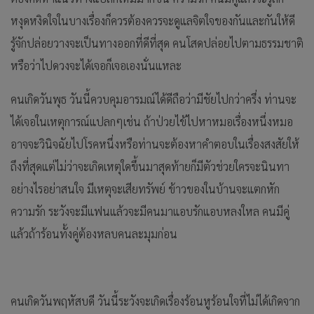
หงุดหงิดใจในบางเรื่องก็ควรต้องควรจะดูแลจิตใจของกันและกันให้ดี
รู้จักปล่อยวางจะเป็นทางออกที่ดีที่สุด คนโสดปล่อยไปตามธรรมชาติ
หรือว่าไปดวงจะได้เจอก็เจอเองนั่นแหละ
คนเกิดวันพุธ วันนี้ควบคุมอารมณ์ได้ดีถือว่ามีชัยไปกว่าครึ่ง ท่านจะ
ได้เจอในเหตุการณ์แปลกๆเช่น ถ้าป่วยไข้ไปหาหมอเรื่องหนึ่งหมอ
อาจจะวินิจฉัยไปโรคหนึ่งหรือท่านจะต้องหาคำตอบในเรื่องสงสัยให้
ถึงที่สุดแต่ไม่ว่าจะเกิดเหตุใดขึ้นมาสุดท้ายก็มีตัวช่วยใครจะนินทา
อย่างไรอย่าสนใจ มีเหตุจะเสียทรัพย์ ข้าวของในบ้านจะแตกหัก
ความรัก ระวังจะมีแฟนแล้วจะมีคนมาแอบรักแอบหลงใหล คนมีคู่
แล้วถ้าร้อนทั้งคู่ต้องหลบคนละมุมก่อน
คนเกิดวันพฤหัสบดี วันนี้ระวังจะเกิดเรื่องร้อนหูร้อนใจที่ไม่ได้เกิดจาก