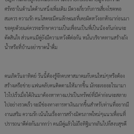
ศรัทธาในด้านใดด้านหนึ่งเพิ่มเติม มีดวงเกี่ยวกับการเสี่ยงโชคพอ
สมควร ความรัก คนโสดจะมีคนลักษณะที่เคยผิดหวังอกหักมาก่อนมา
ขอคุยด้วยแต่ควรจะรักษาความเป็นเพื่อนเป็นพี่เป็นน้องกันก่อนจะ
ตัดสินใจ ส่วนคนมีคู่ยังมีความหวังดีต่อกัน หมั่นบริจาคทานสร้างถัง
น้ำหรือที่บ้านอย่าขาดน้ำดื่ม
คนเกิดวันอาทิตย์ วันนี้ต้องรู้จักคบหาสมาคมกับคนใหม่ๆหรือต้อง
สร้างเครือข่าย แฟนคลับคนติดตามให้มากขึ้น มักจะเจออะไรมามา
ไวไปเร็วเมื่อได้เงินมาต้องหาทางแปรเป็นทรัพย์ที่มีค่าก่อนจะสลาย
ไปอย่างรวดเร็ว จะมีช่องทางการหาเงินมากขึ้นสำหรับท่านที่อยากมี
งานเสริม ความรัก เน้นในเรื่องการสร้างมิตรภาพใหม่ๆแนวเพื่อนที่
ปรารถนาดีต่อกันมากกว่า คนมีคู่แล้วไม่ถือทิฐิมากเกินไปก็สงบสุขดี