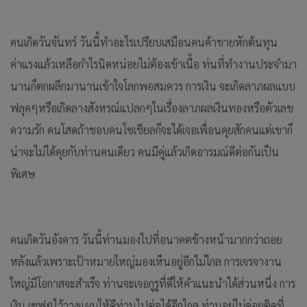
คนเกิดวันจันทร์ วันนี้ทำอะไรเปรียบเสมือนคนค้าขายหักต้นทุน
ค่าแรงแล้วเหลือกำไรนิดหน่อยไม่ต้องเข้าเนื้อ ท่นที่ทำงานประจำมา
นานก็ตกผลึกมานานเข้าใจโลกพอสมควร การเงิน จะเกิดลาภผลแบบ
ฟลุคๆหรือเกิดลางสังหรณ์แปลกๆในเรื่องลาภผลเงินทองหรือตัวเลข
ความรัก คนโสดถ้าชอบคนโซเชียลก็จะได้เจอเพื่อนคุยสักคนแต่เขาก็
น่าจะไม่ได้คุยกับท่านคนเดียว คนมีคู่แล้วเกิดอารมณ์ดีต่อกันเป็น
พิเศษ
คนเกิดวันอังคาร วันนี้ท่านมองไปที่อนาคตข้างหน้ามากกว่าถอย
หลังแล้วเพราะเป้าหมายใหญ่มองเห็นอยู่อีกไม่ไกล การเจรจางาน
ใหญ่มีโอกาสจะสำเร็จ ท่านจะเจอกูรูที่ดีให้คำแนะนำได้ส่วนหนึ่ง การ
เงิน เซฟๆไว้วางแผนให้ดีท่านไปต่อได้อีกไกล ท่านอยู่ไม่ค่อยติดที่