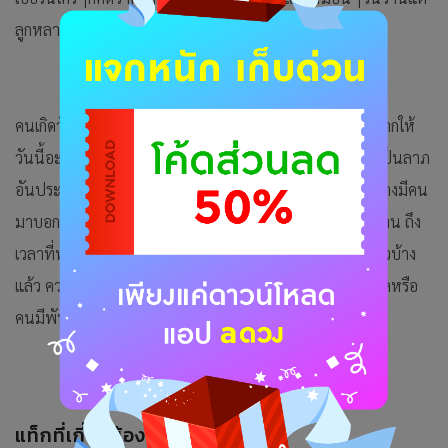
ลูกหลานทำตัวน่ารัก
คนเกิดวันเสาร์ วันนี้เรื่องใหญ่เรื่องโตก็เจอมาเยอะแล้วก็แค่อยากให้
วันนี้อะไรๆก็ชิล สุขภาพร่างกายอย่าได้เจ็บป่วยเพราะถือว่าเป็นลาภ
อันประเสริฐ ถ้าอยากทำงานที่นอกจากงานเดิมๆก็จะมีช่องทางมีคน
มาบอกกล่าว การเงิน ก็ได้มาจากความบากบั่นพากเพียรมานาน ถึง
เวลาที่ท่านอยากซื้อของให้ตนเองหรืออยากเดินทางท่องเที่ยวบ้าง
แล้ว ความรัก คนโสดมีตัวเลือกเข้ามาแต่ท่านชอบคนที่อยู่ไกลหรือ
คนมีพันธะแล้ว คนมีคู่ต่างคนยังชอบเรื่องสนุกๆส่วนตัว
แท็กที่เกี่ยวข้อง :