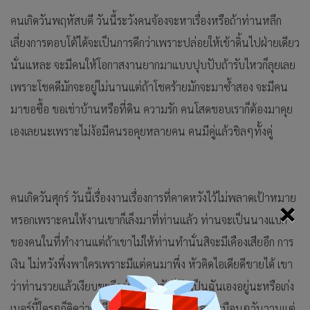
คนเกิดวันพฤหัสบดี วันนี้ระวังคนจ้องจะหาเรื่องหรือถ้าท่านหลีก
เลี่ยงการตอบโต้ได้จะเป็นการดีกว่าเพราะปล่อยให้เข้าดิ้นไปฝ่ายเดียว
นั่นแหละ จะมีคนให้โอกาสงานยากมาแบบปุบปับถ้ารับไหวก็ลุยเลย
เพราะโชคดีมักจะอยู่ไม่นานแต่ถ้าโชคร้ายมักจะมาซ้ำสอง จะมีคน
มาขอซื้อ ขอเช่าบ้านหรือที่ดิน ความรัก คนโสดชอบเราก็ต้องมาคุย
เองเลยนะเพราะไม่ง้อมีคนรอคุยหลายคน คนมีคู่แล้วชิลๆทั้งคู่
คนเกิดวันศุกร์ วันนี้เรื่องงานเรื่องการที่คาดหวังไว้ไม่พลาดเป้าหมาย
×
หรอกเพราะคนให้งานเขาก็เล็งมาที่ท่านแล้ว ท่านจะเป็นนางแบก
ของคนในที่ทำงานแต่ถ้าเขาไม่ให้ท่านทำนั่นสิจะมีเคืองเสียอีก การ
เงิน ไม่หวังพึ่งพาใครเพราะมีแต่คนมาพึ่ง หัวคิดไอเดียดีขายได้ เขา
ว่าท่านรวยแล้วเงียบขะดีกว่า ความรักก็ฉันเป็นฉันเองอยู่นะหรือเก่ง
เบอร์นี้ใครๆก็คิดว่าคงมีคนคุยแล้วล่ะ คนมีคู่แล้วเหมือนๆวันวานแต่