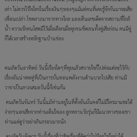
เท่า ไม่ควรไว้ใจใครในเรื่องเงินๆทองๆแม้แต่คนที่เคยรู้จักกันมาจะเสีย
เพื่อนเปล่า โชคลาภมาจากทางไกล มองเห็นเลขเด็ดจากสถานที่ใกล้
น้ำ ความรักคนโสดมีไว้เผื่อเลือกเผื่อคุยจนชัดเจนทั้งคู่เสียก่อน คนมีคู่
ก็ได้เวลาสร้างหลักฐานบ้านช่อง
คนเกิดวันอาทิตย์ วันนี้เรื่องใดๆที่คุยแล้วสบายใจก็ไปต่อแต่ละไว้กับ
เรื่องอันน่าหดหู่ที่เป็นการบั่นทอนพลังงานด้านบวกไปเสีย ท่านมี
วาจาเป็นลาภเสมอวันนี้ก็เช่นกัน
คนเกิดวันจันทร์ วันนี้แม้ท่านอยู่ในที่ตั้งอันมั่นคงก็ไม่มีใครมาแซะได้
ง่ายๆนอกเสียจากท่านเต็มใจเอง ลูกหลานวัยรุ่นก็มีแนวทางของเขา
ท่านแค่ดูว่าอย่าเกินกรอบมากนัก
คนเกิดวันอังคาร วันนี้เรื่องที่ว่าชิลเรื่องที่คิดว่าไม่มีอะไรก็อย่าได้