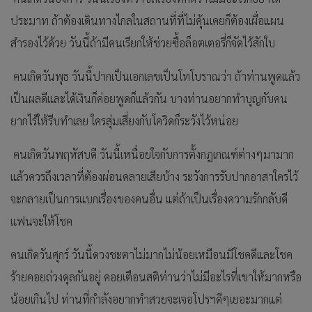
ประมาท ถ้าต้องเดินทางไกลในสถานที่ที่ไม่คุ้นเคยก็ต้องเผื่อแผน
สำรองไว้ด้วย วันนี้ถ้ามีคนเรียกให้ช่วยซื้อล็อตเตอรี่ก็จัดไว้สักใบ
คนเกิดวันพุธ วันนี้ปากเป็นเอกเลขเป็นโทโบราณว่า ถ้าท่านพูดแล้ว
เป็นผลดีและได้เงินก็ค่อยพูดก็แล้วกัน บางท่านอยากทำบุญกับคน
ยากไร้ให้รีบทำเลย ใครสุ่มเสี่ยงกับโควิดก็ระวังไว้หน่อย
คนเกิดวันพฤหัสบดี วันนี้เหนื่อยใจกับการตั้งกฎเกณฑ์ต่างๆมามาก
แล้วควรถึงเวลาที่ต้องผ่อนคลายเสียบ้าง ระวังการรับปากอาสาใครไว้
จะกลายเป็นการแบกเรื่องของคนอื่น แต่ถ้าเป็นเรื่องความรักกลับดี
แฟนจะให้โชค
คนเกิดวันศุกร์ วันนี้ดวงชะตาไม่มากไม่น้อยเหมือนมีโชคดีและโชค
ร้ายคอยถ่วงดุลกันอยู่ คอยเตือนสติท่านว่าไม่มีอะไรที่เขาให้มากหรือ
น้อยเกินไป ท่านที่กำลังอยากทำสวยจะเจอโปรฯดีๆเยอะมากแต่