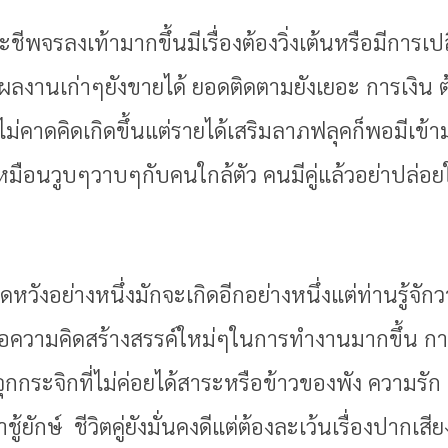
จะชีพจรลงเท้ามากขึ้นมีเรื่องต้องวิ่งเต้นหรือมีการเ
ผลงานเก่าๆยังขายได้ ยอดติดตามยังเยอะ การเงิน ต้อ
ที่ไม่คาดคิดเกิดขึ้นแต่รายได้เสริมลาภฟลุคก็พอมีเข
มือนวูบๆวาบๆกับคนใกล้ตัว คนมีคู่แล้วอย่าปล่อยให
าดหวังอย่างหนึ่งมักจะเกิดอีกอย่างหนึ่งแต่ท่านรู้จัก
หรือความคิดสร้างสรรค์ใหม่ๆในการทำงานมากขึ้น ก
จุกกระจิกที่ไม่ค่อยได้สาระหรือข้าวของพัง ความรั
ชู้ยักษ์ ชีวิตคู่ยังมั่นคงดีแต่ต้องละเว้นเรื่องปากเสี