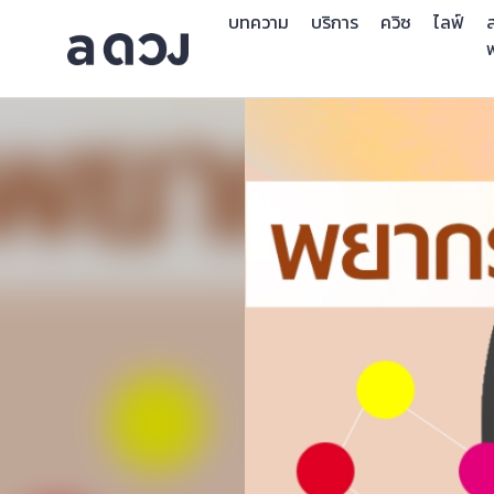
บทความ
บริการ
ควิซ
ไลฟ์
ส