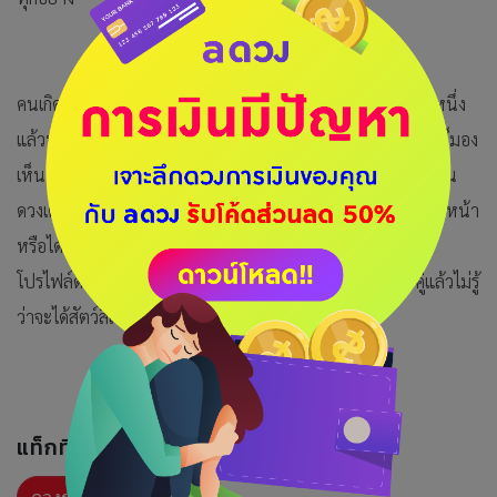
คนเกิดวันเสาร์ วันนี้เรื่องอุปสรรคปัญหาใด้ก็ถอยห่างไปสักครึ่งหนึ่ง
แล้วทำให้เกิดแรงใจเพิ่มขึ้น บางเรื่องแม้ปัญหายังไม่จบแต่ท่านก็มอง
เห็นทางแก้ไขในอนาคต การเงิน กำลังจะมีโชคอย่างหนึ่งตามพื้น
ดวงเดิมของท่าน ถ้าดวงตกมานานจะเริ่มดีขึ้นได้เงินจากค่านายหน้า
หรือได้เงินจากการแก้ไขงาน ความรัก คนโสดจะได้เพื่อนคุยที่
โปรไฟล์ดีแต่สถานะทางความรักต้องเช็คข่าวเสียก่อน คนมีคู่แล้วไม่รู้
ว่าจะได้สัตว์สี่เท้าหรือสองเท้าเข้าบ้าน
แท็กที่เกี่ยวข้อง :