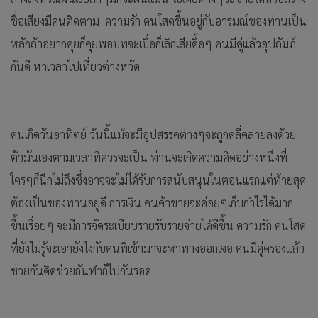
ชื่อเสียงมีคนติดตาม ความรัก คนโสดขึ้นอยู่กับอารมณ์ของท่านเป็น
หลักถ้าอยากคุยก็คุยพอบทจะเบื่อก็เลิกเสียดื้อๆ คนมีคู่แล้วอุปถัมภ์
กันดี หาเวลาไปเที่ยวต่างหวัด
คนเกิดวันอาทิตย์ วันนี้แม้จะมีอุปสรรคต่างๆจะถูกคลี่คลายลงด้วย
ตัวมันเองตามเวลาที่ควรจะเป็น ท่านจะเกิดความคิดอย่างหนึ่งที่
ใครๆก็นึกไม่ถึงซึ่งอาจจะไม่ได้รับการสนับสนุนในตอนแรกแต่ท้ายสุด
ต้องเป็นของท่านอยู่ดี การเงิน คนค้าขายจะค่อยๆเก็บกำไรได้มาก
ขึ้นเรื่อยๆ จะมีการจัดระเบียบรายรับรายจ่ายได้ดีขึ้น ความรัก คนโสด
ที่ยังไม่รู้จะเอายังไงกับคนที่เข้ามาจะหาทางออกเจอ คนมีคู่ครองแล้ว
ช่วยกันคิดช่วยกันทำก็ไปกันรอด