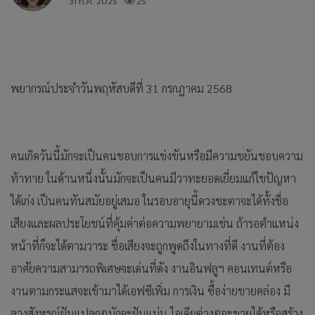
31 ก.ค. 2025
25
พยากรณ์ประจำวันพฤหัสบดีที่ 31 กรกฎาคม 2568
คนเกิดวันนี้มักจะเป็นคนชอบการแข่งขันหรือมีความขยันชอบความ
ท้าทาย ในด้านหนึ่งนั้นมักจะเป็นคนมีวาทะยอดเยี่ยมแก้ไขปัญหา
ได้เก่ง เป็นคนทันสมัยอยู่เสมอ ในรอบอายุนี้ดวงชะตาจะได้ทั้งชื่อ
เสียงและผลประโยชน์ที่คุ้มค่าต่อความพยายามเช่น ถ้ารอตำแหน่ง
หน้าที่ก็จะได้ตามวาระ ชื่อเสียงจะถูกพูดถึงในทางที่ดี งานที่ต้อง
อาศัยความสามารถพิเศษจะเด่นที่ดัง งานอินฟลูฯ คอนเทนต์หรือ
งานตามกระแสจะเข้ามาได้เอฟซีเพิ่ม การเงิน ซื้อง่ายขายคล่อง มี
ลางสังหรณ์ฝันแปลกๆมักจะฝันแม่น ไอเดียต่างๆจะขายได้หรือสร้าง