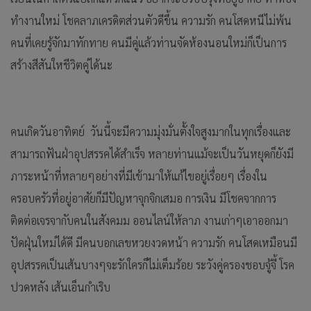
ทำงานใหม่ โชคลาภเครดิตส่วนตัวดีขึ้น ความรัก คนโสดหนีไม่พ้น
คนที่เคยรู้จักมาทักทาย คนมีคู่แล้วท่านจัดห้องนอนใหม่ก็เป็นการ
สร้างสีสันใหชีวิตคู่ได้นะ
คนเกิดวันอาทิตย์ วันนี้จะมีความมุ่งมั่นตั้งใจสูงมากในทุกเรื่องและ
สามารถฟันฝ่าอุปสรรคได้สำเร็จ หลายท่านแม้จะเป็นวันหยุดก็ยังมี
ภาระหน้าที่หลายๆอย่างที่มีเข้ามาให้แก้ไขอยู่เรื่อยๆ เรื่องใน
ครอบครัวที่อยู่อาศัยก็มีปัญหาจุกจิกเสมอ การเงิน มีโชคจากการ
ติดต่อเจรจากับคนในสังคมม ออนไลน์ให้ลาภ งานเก่าๆเอาออกมา
ปัดฝุ่นใหม่ได้ดี มีคนบอกเลขหวยงวดหน้า ความรัก คนโสดเหมือนมี
อุปสรรคเป็นเส้นบางๆจะรักใครก็ไม่เต็มร้อย ระวังคู่ครองชอบจู้จี้ โรค
ปวดหลัง เส้นเอ็นกำเริบ