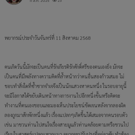
11 ส.ค. 2025
23
พยากรณ์ประจำวันจันทร์ที่ 11 สิงหาคม 2568
คนเกิดวันนี้มักจะเป็นคนที่รักเกียรติรักศักดิ์ศรีของตนเองยิ่ง มักจะ
เป็นคนที่มีพลังทางความคิดที่ล้ำหน้ากว่าคนอื่นสองก้าวเสมอ ไม่
ชอบทำสิ่งใดที่ซ้ำซากจำเจจึงเป็นนักแสวงหาคนหนึ่ง ในรอบอายุนี้
จะมีโอกาสได้ขยับเดินหน้าทางการงานไปอีกหนึ่งขั้นหรือคิดจะ
ทำงานที่ตนเองชอบและมองเห็นประโยชน์ชัดเจนหลังจากลองผิด
ลองถูกมาสักพักหนึ่งแล้ว เรื่องแปลกๆเกิดขึ้นได้เสมอจากคนรอบตัว
เช่น มาชวนท่านไปสนใจเรื่องสายมูแล้วท่านคล้อยตามหรือชวนไป
เรียนในศาสตร์แปลกแหวกแนว อยากจะปรับปรุงที่อยู่อาศัย ทำห้อง