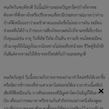
คนเกิดวันพฤหัสบดี วันนี้แม้ท่านจะเจอปัญหาใดๆบ้างก็อาจจะ
ต้องหาที่พึ่งทางใจหรือปรึกษาคนที่เขามีประสบการณ์มากกว่าท่าน
บ้างก็ดีเหมือนเขาว่าผงเข้าตาตนเองมักเขี่ยไม่ออก การเงิน จะมีคน
ช่วยเหลือได้บ้าง ถ้าชอบการเสี่ยงโชคงวดต่อไปก็หาเลขที่เกี่ยวข้อง
กับคุณแม่เช่น อายุ วันที่เกิด ปีเกิด เป็นต้น ความรัก คนโสดจะมีคน
เข้ามาคุยก็ยังไม่ถูกใจมากนักเพราะไม่ค่อยคืบหน้าเลย ชีวิตคู่รักยังรัก
กันดีแต่ควรหาอะไรให้เขาเซอร์ไพรส์กันบ้างนะจะสนุกดี
คนเกิดวันศุกร์ วันนี้เหมาะกับการเอาของเก่ามาทำใหม่หรือได้เวลารื้อ
หรือจัดการข้าวของที่ท่านหาเวลาไม่ค่อยจะได้เอาเวลาช่วงนี้เคลียร์
×
เสียทีก็ดีเหมือนกัน บางทีจะเจอของที่มีมูลค่าโดยบังเอิญก็ได้นะ การ
เงิน เพื่อนเก่าๆจะมาหาหรือชวนกันทำกิจกรรมอย่างหนึ่งต้องดูผล
งานที่ผ่านมาของเขาด้วย หาซื้อของให้คุณแม่เตรียมไว้ ความรัก จะ