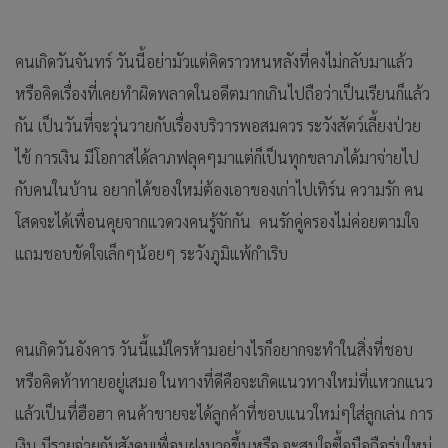
คนเกิดวันจันทร์ วันนี้อย่ามัวแต่คิดราวหนหลังที่คงไม่กลับมาแล้ว
หรือคิดเรื่องที่เคยทำผิดพลาดในอดีตมากเกินไปถือว่าเป็นเรียนก็แล้ว
กัน เป็นวันที่จะวุ่นวายกับเรื่องบริวารพอสมควร ระวังสัตว์เลี้ยงป่วย
ไข้ การเงิน มีโอกาสได้ลาภฟลุคๆมาแต่ก็เป็นทุกขลาภได้มาจ่ายไป
กับคนในบ้าน อยากได้ของใหม่ต้องเอาของเก่าไปเทิร์น ความรัก คน
โสดจะได้เพื่อนคุยจากแวดวงคนรู้จักกัน คนรักคู่ครองไม่ค่อยตามใจ
แถมชอบขัดใจเล็กๆน้อยๆ ระวังภูมิแพ้กำเริบ
คนเกิดวันอังคาร วันนี้แม้ใครห้ามอย่างไรก็อยากจะทำในสิ่งที่ชอบ
หรือคิดท้าทายอยู่เสมอ ในทางที่ดีคือจะเกิดแนวทางใหม่ที่แหวกแนว
แล้วเป็นที่ฮือฮา คนค้าขายจะได้ลูกค้าที่ชอบแนวใหม่ๆใส่ลูกเล่น การ
เงิน มีรายจ่ายกับสังคมเพื่อนฝูงมากขึ้นหรือ จะสนใจซื้อมือถือรุ่นใหม่