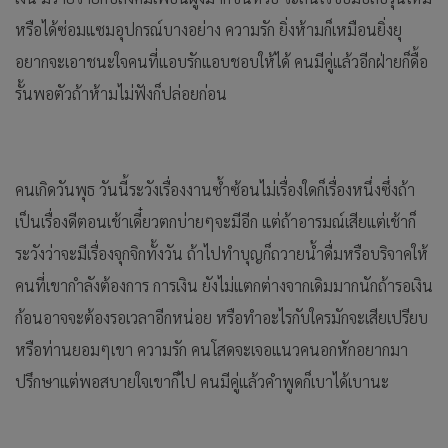
หรือได้ซ่อมแซมอุปกรณ์บางอย่าง ความรัก ยิ่งห้ามก็เหมือนยิ่งยุ
อยากจะเอาชนะใจคนที่แอบรักแอบชอบให้ได้ คนมีคู่แล้วอีกฝ่ายก็ดื้อ
รั้นพอตัวถ้าห้ามไม่ฟังก็ปล่อยก่อน
คนเกิดวันพุธ วันนี้ระวังเรื่องงานซ้ำซ้อนไม่เรื่องใดก็เรื่องหนึ่งซึ่งถ้า
เป็นเรื่องดีตอนเช้าเดี๋ยวตกบ่ายๆจะมีอีก แต่ถ้าอารมณ์เสียแต่เช้าก็
ระวังว่าจะมีเรื่องจุกจิกทั้งวัน ถ้าไปทำบุญก็ถวายน้ำดื่มหรือบริจาคให้
คนที่เขากำลังต้องการ การเงิน ยังไม่แตกต่างจากเดิมมากนักถ้ารอเงิน
ก้อนอาจจะต้องรอเวลาอีกหน่อย หรือทำอะไรกับใครมักจะเสียเปรียบ
หรือท่านยอมๆเขา ความรัก คนโสดจะเจอแนวคนอกหักอยากมา
ปรึกษาแต่พอสบายใจเขาก็ไป คนมีคู่แล้วคำพูดก็เบาได้เบานะ