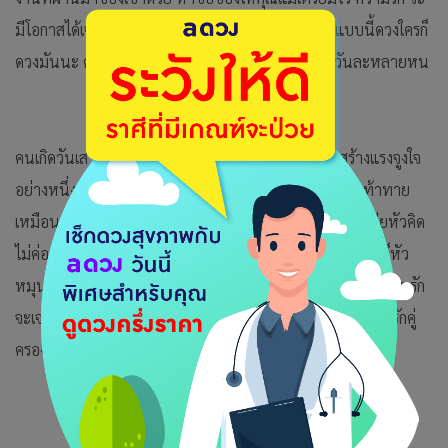
มีโอกาสได้เจอคนโปรไฟล์ดีแต่ให้รู้ว่าคู่แข่งเพียบของแบบนี้ดวงใครก็
ดวงมันนะ คนมีคู่แล้วเขาเรียกว่าตัดไม่ขาดแม้จะเบื่อวันละหลายหน
คนเกิดวันเสาร์ วันนี้จะต้องสร้างกำลังใจให้ตนเองหรือสร้างแรงจูงใจ
อย่างหนึ่งที่อยากให้ไปสู่เป้าหมายให้ได้เพราะเหมือนการท้าทาย
เหมือนกัน ระวังว่าช่วงนี้การพักผ่อนไม่พอจะทำใหอ่อนเพลียหัวคิด
ไม่ค่อยแล่น การเงิน ระวังสำหรันที่มีหนี้เยอะเมื่อถึงเวลาจ่ายก็หัว
หมุนเลย คนทำงานเสริมก็พอได้ค่ากับข้าวเอากำไรแต่น้อย ความรัก
จะเจอรักต่างวัยคุยได้นะแต่นานวันจะขัดแย้งทางความคิด คนรักคู่
ครองมักมีเรื่องทุกข์ใจหรือสุขภาพไม่ค่อยดี