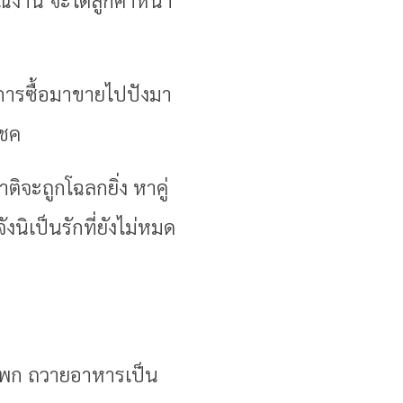
น การซื้อมาขายไปปังมา
โชค
ิจะถูกโฉลกยิ่ง หาคู่
งนิเป็นรักที่ยังไม่หมด
ะโพก ถวายอาหารเป็น