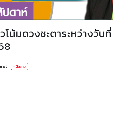
โน้มดวงชะตาระหว่างวันที่
68
arot
+ ติดตาม