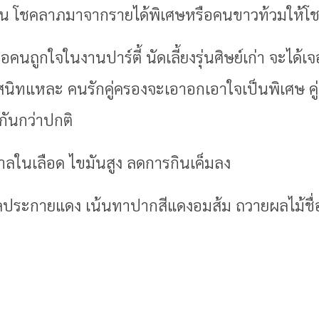
้ก่อน โชคลาภมาจากรายได้พิเศษหรือคนขาวท้วมให้โ
นถูกใจในงานปาร์ตี้ นัดเลี้ยงรุ่นศิษย์เก่า จะได้เจ
ิทแหละ คนรักคู่ครองจะเอาอกเอาใจเป็นพิเศษ คู่ท
กันกว่าปกติ
าลในเลือด ไขมันสูง ลดการกินเค็มลง
ลประกายแดง เน้นทาปากสีแดงอมส้ม ถวายผลไม้ชื