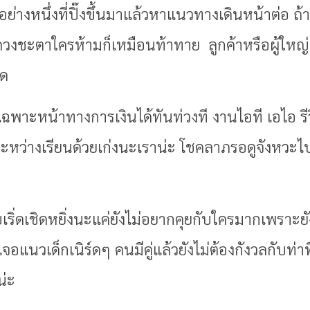
างหนึ่งที่ปิ๊งขึ้นมาแล้วหาแนวทางเดินหน้าต่อ ถ้าเป็
ดวงชะตาใครห้ามก็เหมือนท้าทาย ลูกค้าหรือผู้ใหญ่ท
อด
พาะหน้าทางการเงินได้ทันท่วงที งานไอที เอไอ รีวิ
มระหว่างเรียนด้วยเก่งนะเราน่ะ โชคลาภรอดูจังหวะ
เริ่ดเชิดหยิ่งนะแค่ยังไม่อยากคุยกับใครมากเพราะย
แนวเด็กเนิร์ดๆ คนมีคู่แล้วยังไม่ต้องกังวลกับท่
น่ะ