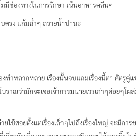
เริ่มมีช่องทางในการรักษา เน้นอาหารคลีนๆ
ียบตรง แก้มฉ่ำๆ ถวายน้ำปานะ
องทำหลากหลาย เรื่องนั้นจบแถมเรื่องนี้ต่า ศัตรูคู่แข
ว โบราณว่ามักจะเจอเจ้ากรรมนายเวรเก่าๆค่อยๆโผล
บจ่ายใช้สอยตั้งแต่เรื่องเล็กๆไปถึงเรื่องใหญ่ จะมีการข
ยที่เกี่ยวกับเรื่องสุขภาพ อยากเสริมสวยได้เวลาจิ้มโบท