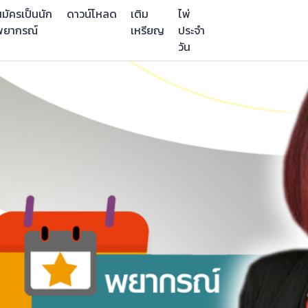
มัครเป็นนัก
ดาวน์โหลด
เติม
ไพ่
พยากรณ์
เหรียญ
ประจำ
วัน