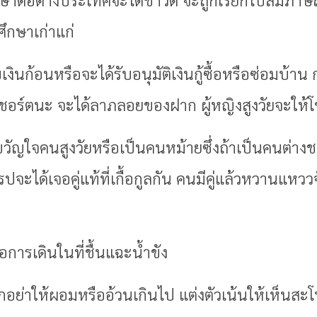
ศึกษาเก่าแก่
เงินก้อนหรือจะได้รับอนุมัติเงินกู้ซื้อหรือซ่อมบ้า
ไม่ชอร์ตนะ จะได้ลาภลอยของฝาก ผู้หญิงสูงวัยจะให้
ัญใจคนสูงวัยหรือเป็นคนหม้ายซึ่งถ้าเป็นคนต่างชาต
ะได้เจอคู่แท้ที่เกื้อกูลกัน คนมีคู่แล้วหวานแหววจั
การเดินในที่ชื้นแฉะน้ำขัง
กอย่าให้ผอมหรืออ้วนเกินไป แต่งตัวเน้นให้เห็นส