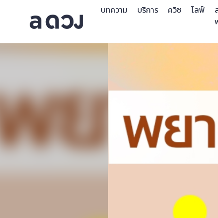
บทความ
บริการ
ควิซ
ไลฟ์
ส