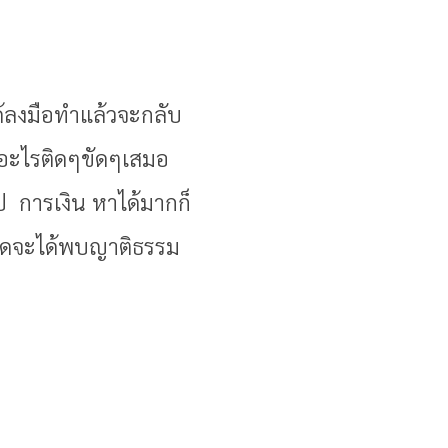
ได้ลงมือทำแล้วจะกลับ
มีอะไรติดๆขัดๆเสมอ
ป การเงิน หาได้มากก็
โสดจะได้พบญาติธรรม