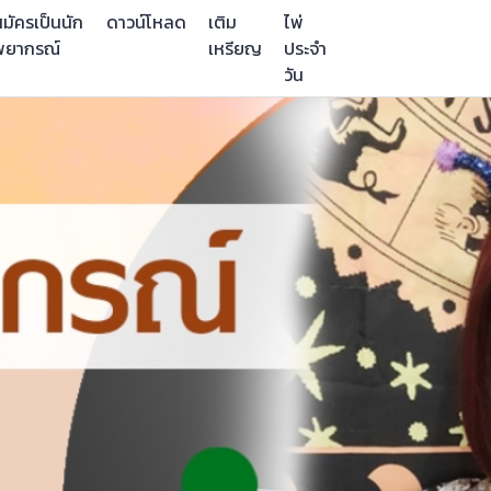
มัครเป็นนัก
ดาวน์โหลด
เติม
ไพ่
พยากรณ์
เหรียญ
ประจำ
วัน