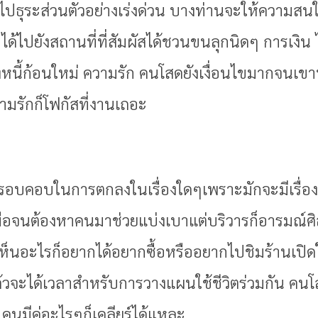
งไปธุระส่วนตัวอย่างเร่งด่วน บางท่านจะให้ความสนใ
ได้ไปยังสถานที่ที่สัมผัสได้ชวนขนลุกนิดๆ การเงิน ไ
้างหนี้ก้อนใหม่ ความรัก คนโสดยังเงื่อนไขมากจน
วามรักก็โฟกัสที่งานเถอะ
้องรอบคอบในการตกลงในเรื่องใดๆเพราะมักจะมีเรื่องก
นมือจนต้องหาคนมาช่วยแบ่งเบาแต่บริวารก็อารมณ์ศิล
เห็นอะไรก็อยากได้อยากซื้อหรืออยากไปชิมร้านเปิดใ
ล้วจะได้เวลาสำหรับการวางแผนใช้ชีวิตร่วมกัน ค
คนมีคู่อะไรๆก็เคลียร์ได้แหละ