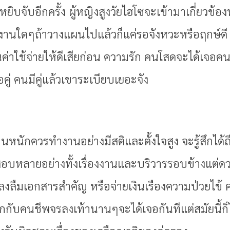
ยิบจับอีกครั้ง ผู้หญิงสูงวัยไฮโซจะเข้ามาเกี่ยวข้อ
านใดๆถ้าวางแผนไปแล้วก็แค่รอจังหวะหรือฤกษ์ดี ก
าใช้จ่ายให้ดีเสียก่อน ความรัก คนโสดจะได้เจอค
อคู่ คนมีคู่แล้วเขาระเบียบเยอะจัง
งานหนักควรทำงานอย่างมีสติและตั้งใจสูง จะรู้สึกไ
บหลายอย่างทั้งเรื่องงานและบริวารรอบข้างแต่ด
งหลงลืมเอกสารสำคัญ หรือจ่ายเงินเรืองความป่วยไข้
้จักกับคนชีพจรลงเท้านานๆจะได้เจอกันทีแต่สมัยนี้ก็