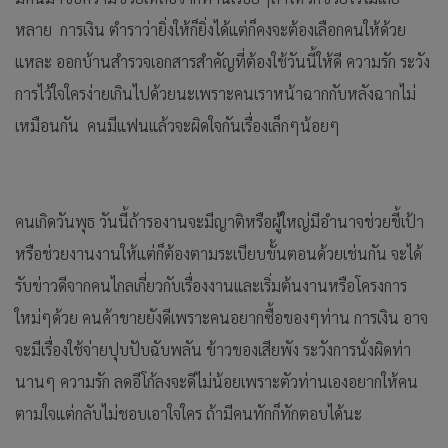
หลาย การเงิน ตำราว่ายิ่งให้ก็ยิ่งได้แต่ก็คงจะต้องเลือกคนให้ด้วย
แหละ ออกบ้านสำรวจเอกสารสำคัญที่ต้องใช้วันนี้ให้ดี ความรัก ระวัง
การไว้ใจใครง่ายเกินไปด้วยนะเพราะคนเราหน้าฉากกับหลังฉากไม่
เหมือนกัน คนมีแฟนแล้วจะผิดใจกันเรื่องเล็กๆน้อยๆ
คนเกิดวันพุธ วันนี้ถ้ารองานจะมีญาติหรือผู้ใหญ่มีอำนาจช่วยชี้เป้า
หรือช่วยงานงานให้แต่ก็ต้องตามระเบียบขั้นตอนด้วยเช่นกัน จะได้
รับข่าวดีจากคนไกลเกี่ยวกับเรื่องงานและเริ่มต้นงานหรือโครงการ
ใหม่ๆด้วย คนค้าขายยังดีเพราะคนอยากซื้อของๆท่าน การเงิน อาจ
จะมีเรื่องใช้จ่ายปุบปับฉับพลัน ข้าวของเสียพัง ระวังการนั่งผิดท่า
นานๆ ความรัก ลดอีโก้ลงจะดีไม่น้อยเพราะตัวท่านเองอยากให้คน
ตามใจแต่กลับไม่ชอบเอาใจใคร ถ้ามีคนทักก็ทักตอบได้นะ