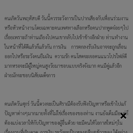
คนเกิดวันพฤหัสบดี วันนี้ควรระวังการเป็นปากเสียงกับเพื่อนร่วมงาน
หรือหัวหน้างานโดยเฉพาะคนเพศทางเลือกหรือคนปากพูดจ๋อยๆไป
เรื่อยเพราะถ้าท่านเถียงไปคนเขากลับไปเข้าข้างอีกฝ่าย ท่านทำงาน
ในหน้าที่ได้ดีแล้วก็แล้วกัน การเงิน การตกลงรับเงินอาจจะถูกเลื่อน
ออกไปหรือระวังคนยืมเงิน ความรัก คนโสดจะเจอคนแนวโปรไฟล์ดี
มากหรอจะมีผู้ใหญ่คนสูงวัยมาชอบแบบจริงจังมาก คนมีคู่แล้วอีก
ฝ่ายมักจะชอบนิสัยเผด็จการ
คนเกิดวันศุกร์ วันนี้ดวงจะเป็นศิราณีต้องรับฟังปัญหาหรือเข้าไปแก้
×
ปัญหาต่างๆมากมายทั้งที่ไม่ใช่เรื่องของของท่าน งานยังเต็มมือแต่ก็
ต้องแบ่งเวลาให้กับปัญหาของผู้อื่นด้วย จะมีคนให้โอกาสใหม่ๆใน
เรื่องงานที่เกินคาด การเงิน ระวังจะเป็นหลงๆลืมๆข้าวของ ได้อย่าง