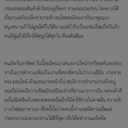
กระแสจะเจอสินค้าตัวใหม่อยู่เรื่อยๆ ขายก่อนรวยก่อน โชคลาภได้
เรื่อยๆแต่ก้อนเล็กๆ ความรัก คนโสดจะมีคนมาทักมาคุยแนว
สนุกสนานถ้าไม่ผูกมัดก็ไปได้นานแต่ถ้ารีบเป็นแฟนก็จะเบื่อกันเร็ว
คนมีคู่แล้วมีเรื่องให้สนุกได้ทุกวัน ตื่นเต้นดีนะ
คนเกิดวันอาทิตย์ วันนี้จะมีคนมาเสนองานใหม่ๆหรือจะค้นพบช่อง
ทางในการทำงานเพิ่มเป็นงานที่สองที่สามไม่ว่างานฝีมือ งานขาย
ตรง ออนไลน์ ตัวแทนนายหน้าก็น่าสนใจ การทำงานร่วมกับหมู่
คณะไม่ค่อยมีความขัดแย้งเหมือนช่วงที่ผ่านมาก การเงิน คล่องตัวดี
แต่ไม่มีเหลือเก็บเพราะพอจะเริ่มเก็บก็มีค่าใช้จ่ายไม่คาดฝัน ความรัก
ถ่านไฟจะเก่าหวนมาอีกครั้งไม่ว่าตอนนี้ท่านจะมีสถานะใดแต่
ประสบการณ์จะบอกท่านได้ดีที่สุด ปรับโต๊ะทำงานแก้เคล็ด