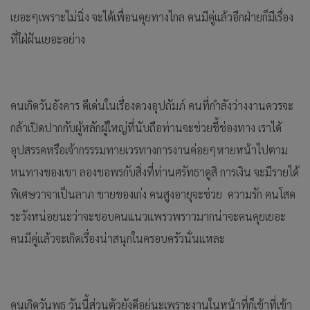
เยอะๆเพราะไม่นิ่ง จะได้เพื่อนคุยทางไกล คนมีคู่แล้วอีกฝ่ายก็มีเรื่อง
ที่ใฝ่ฝันเยอะอย่าง
คนเกิดวันอังคาร ดีเด่นในเรื่องดวงอุปถัมภ์ คนที่กำลังว่างงานควรจะ
กล้าเปิดปากกับผู้หลักผู้ใหญ่ที่นับถือท่านจะช่วยชี้ช่องทาง เราได้
อุปสรรคหรือเจ้ากรรรมทายเวรทางการงานค่อยๆหายหน้าไปตาม
หนทางของเขา ลองขอพรกับสิ่งที่ท่านศรัทธาดูสิ การเงิน จะมีรายได้
พิเศษวาจาเป็นลาภ ขายของเก่ง คนสูงอายุจะช่วย ความรัก คนโสด
ระวังหน่อยนะว่าจะชอบคนแนวแพรวพราวมากน่าจะคนคุยเยอะ
คนมีคู่แล้วจะเกิดเรื่องน่าสนุกในครอบครัวนั่นแหละ
คนเกิดวันพุธ วันนี้ส่วนตัวยังดีอยู่นะเพราะงานในหน้าที่ก็เข้าที่เข้า