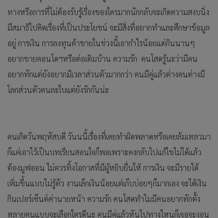
ทางหรือการที่ไม่ต้องรับรู้เรื่องของใครมากนักกลับจะเกิดความสงบนิ่ง
มีสมาธิไปคิดเรื่องที่เป็นประโยชน์ จะมีสิ่งที่อยากทำและศึกษาข้อมูล
อยู่
การเงิน การลงทุนค้าขายในช่วงนี้เอากำไรน้อยแต่กินนานๆ
อยากขายคอนโดฯหรือต่อเติมบ้าน ความรัก คนโสดรู้นะว่ามีคน
อยากทักแต่ยังอยากมีเวลาส่วนตัวมากกว่า คนมีคู่แล้วต่างคนต่างมี
โลกส่วนตัวคนละใบแต่ยังรักกันน่ะ
คนเกิดวันพฤหัสบดี วันนนี้เรื่องที่เคยทำผิดพลาดหรือเคยล้มเหลวมา
ก็แค่เอาไว้เป็นบทเรียนสอนใจก็พอเพราะคงกลับไปแก้ไขไม่ได้แล้ว
ต้องมูฟออน ไม่ควรทิ้งโอกาสที่มีผู้หยิบยื่นให้ การเงิน จะมีรายได้
เพิ่มขึ้นแบบไม่รู้ตัว งานเล็กเงินน้อยแต่เก็บบ่อยๆก็มากเอง จะได้เงิน
กินเปอร์เซ็นต์ค่านายหน้า ความรัก คนโสดทำไมมีคนอยากทักตั้ง
หลายคนแบบจะเลือกใครดีนะ คนมีคู่แล้วหันไปทางไหนก็เจอจะงอน