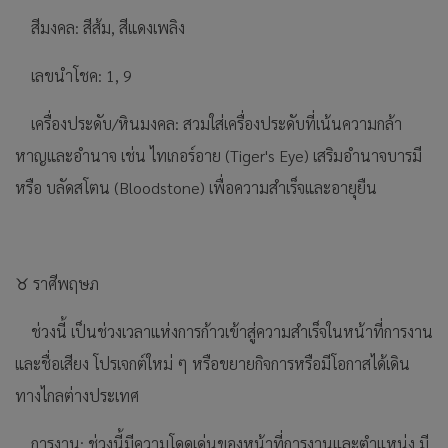
สีมงคล: สีส้ม, สีแดงเพลิง
เลขนำโชค: 1, 9
เครื่องประดับ/หินมงคล: สวมใส่เครื่องประดับที่เน้นความกล้า
หาญและอำนาจ เช่น ไทเกอร์อาย (Tiger's Eye) เสริมอำนาจบารมี
หรือ บลัดสโตน (Bloodstone) เพื่อความสำเร็จและอายุยืน
♉ ราศีพฤษภ
ช่วงนี้ เป็นช่วงเวลาแห่งการก้าวเข้าสู่ความสำเร็จในหน้าที่การงาน
และชื่อเสียง โปรเจกต์ใหม่ ๆ หรือขยายกิจการหรือมีโอกาสได้เดิน
ทางไกลต่างประเทศ
การงาน: ช่วงนี้มีความโดดเด่นของหน้าที่การงานและตำแหน่ง มี