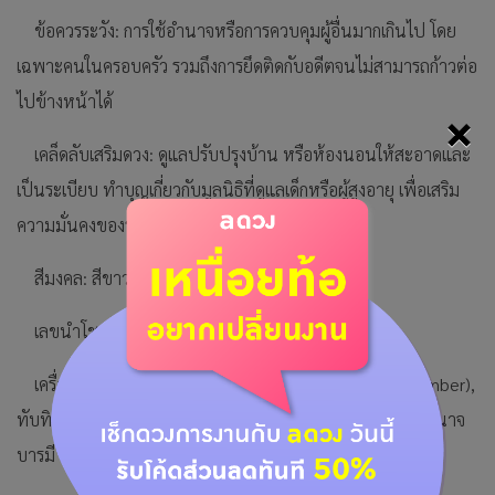
ข้อควรระวัง: การใช้อำนาจหรือการควบคุมผู้อื่นมากเกินไป โดย
เฉพาะคนในครอบครัว รวมถึงการยึดติดกับอดีตจนไม่สามารถก้าวต่อ
ไปข้างหน้าได้
×
เคล็ดลับเสริมดวง: ดูแลปรับปรุงบ้าน หรือห้องนอนให้สะอาดและ
เป็นระเบียบ ทำบุญเกี่ยวกับมูลนิธิที่ดูแลเด็กหรือผู้สูงอายุ เพื่อเสริม
ความมั่นคงของรากฐานชีวิต
สีมงคล: สีขาวมุก, สีเงิน, สีขาว
เลขนำโชค: 4, 8
เครื่องประดับ/หินมงคล: อัญมณีประจำราศี เช่น อำพัน (Amber),
ทับทิม (Ruby) หรือ บุษราคัม (Yellow Sapphire) เพื่อเสริมอำนาจ
บารมี และความรุ่งเรือง