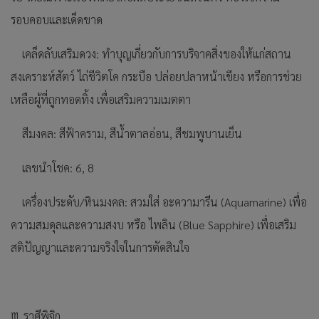
รอบคอบและเด็ดขาด
เคล็ดลับเสริมดวง: ทำบุญเกี่ยวกับการบริจาคสิ่งของให้แก่สถาน
สงเคราะห์สัตว์ ไถ่ชีวิตโค กระบือ ปล่อยปลาหน้าเขียง หรือการช่วย
เหลือผู้ที่ถูกทอดทิ้ง เพื่อเสริมความเมตตา
สีมงคล: สีฟ้าคราม, สีน้ำตาลอ่อน, สีชมพูบานเย็น
เลขนำโชค: 6, 8
เครื่องประดับ/หินมงคล: สวมใส่ อะความารีน (Aquamarine) เพื่อ
ความสมดุลและความสงบ หรือ ไพลิน (Blue Sapphire) เพื่อเสริม
สติปัญญาและความจริงใจในการตัดสินใจ
♏ ราศีพิจิก