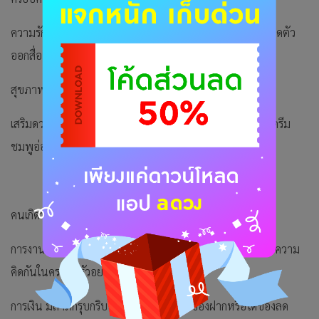
ความรัก คนโสดจะได้คนคุยอย่างจริงจังแถมอีกฝ่ายอยากจะเปิดตัว
ออกสื่อ คนมีคู่แล้วอีกฝ่ายมีข่าวดีมาบอก
สุขภาพ เหมือนพลังงานเยอะต้องพักผ่อนให้พอ
เสริมดวง จัดห้องหับใหม่ หาเฟอร์นิเจอร์สีมงคลเข้าบ้านเช่น ครีม
ชมพูอ่อน สีเอิร์ธโทน
คนเกิดวันเสาร์
การงาน จะเกิดไอเดียหัวคิดดีและทำได้ด้วย อาจจะมีการระดมความ
คิดกันในครอบครัวอยากจะทำอะไรร่วมกัน
การเงิน มีลาภกรุบกริบ ได้กินของอร่อย ได้ของฝากหรือได้ของลด