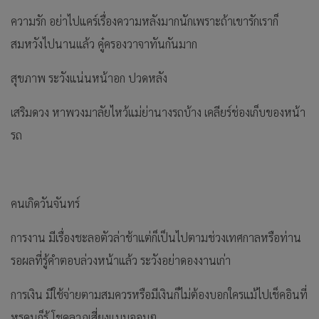
ความรัก อย่าไปแคร์เรื่องความหลังมากนักเพราะถ้าเขารักเราก็
สมหวังไปนานแล้ว คู๋ครองวาจาทันกันมาก
สุขภาพ ระวังแน่นหน้าอก ปวดหลัง
เสริมดวง หาพวงมาลัยไหว้แม่ย่านางรถบ้าง เคลียร์ช่องเก็บของหน้า
รถ
คนเกิดวันจันทร์
การงาน มีเรื่องชะลอตัวล่าช้าแต่ก็เป็นไปตามช่วงเทศกาลหรือท่าน
รอผลที่รู้คำตอบล่วงหน้าแล้ว ระวังอย่าดองงานเก่า
การเงิน มีใช้จ่ายตามสมควรหรือมีเงินก็ไม่ต้องบอกใครแม้ไปเช็คอินที่
หรูคนก็รู้ โชคลาภเสี่ยงแบบออมๆ