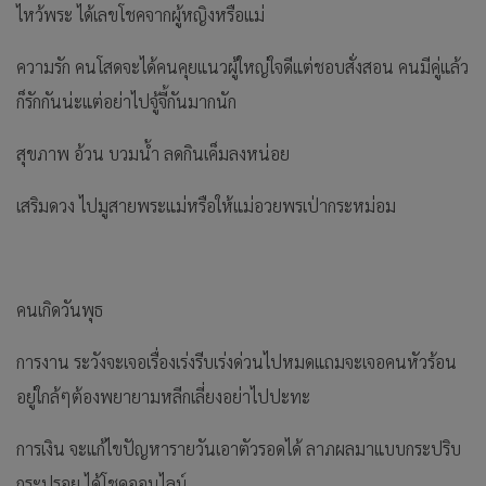
ไหว้พระ ได้เลขโชคจากผู้หญิงหรือแม่
ความรัก คนโสดจะได้คนคุยแนวผู้ใหญ่ใจดีแต่ชอบสั่งสอน คนมีคู่แล้ว
ก็รักกันน่ะแต่อย่าไปจู้จี้กันมากนัก
สุขภาพ อ้วน บวมน้ำ ลดกินเค็มลงหน่อย
เสริมดวง ไปมูสายพระแม่หรือให้แม่อวยพรเป่ากระหม่อม
คนเกิดวันพุธ
การงาน ระวังจะเจอเรื่องเร่งรีบเร่งด่วนไปหมดแถมจะเจอคนหัวร้อน
อยู่ใกล้ๆต้องพยายามหลีกเลี่ยงอย่าไปปะทะ
การเงิน จะแก้ไขปัญหารายวันเอาตัวรอดได้ ลาภผลมาแบบกระปริบ
กระปรอย ได้โชคออนไลน์