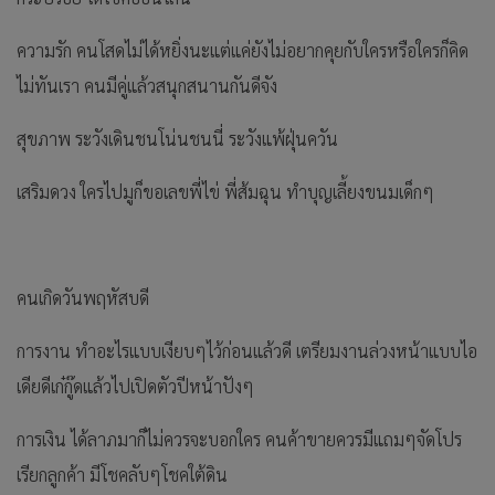
ความรัก คนโสดไม่ได้หยิ่งนะแต่แค่ยังไม่อยากคุยกับใครหรือใครก็คิด
ไม่ทันเรา คนมีคู่แล้วสนุกสนานกันดีจัง
สุขภาพ ระวังเดินชนโน่นชนนี่ ระวังแพ้ฝุ่นควัน
เสริมดวง ใครไปมูก็ขอเลขพี่ไข่ พี่ส้มฉุน ทำบุญเลี้ยงขนมเด็กๆ
คนเกิดวันพฤหัสบดี
การงาน ทำอะไรแบบเงียบๆไว้ก่อนแล้วดี เตรียมงานล่วงหน้าแบบไอ
เดียดีเก๋กู๊ดแล้วไปเปิดตัวปีหน้าปังๆ
การเงิน ได้ลาภมาก็ไม่ควรจะบอกใคร คนค้าขายควรมีแถมๆจัดโปร
เรียกลูกค้า มีโชคลับๆโชคใต้ดิน