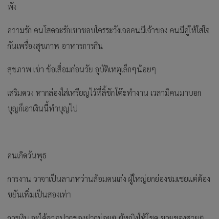
พัง
ความรัก คนโสดจะรักเขาชอบใครระวังเจอคนมีเจ้าของ คนมีคู่ให้ใส่ใจ
กันเพรื่องสุขภาพ อาหารการกิน
สุขภาพ เข่า ข้อเสื่อมก่อนวัย อุบัติเหตุเล็กๆน้อยๆ
เสริมดวง หากล่องใส่เหรียญไว้ที่ลิ้ชักโต๊ะทำงาน เวลามีคนมาบอก
บุญก็เอาเงินนี้ทำบุญไป
คนเกิดวันพุธ
การงาน วาจาเป็นลาภหว่านล้อมคนเก่ง ผู้ใหญ่ยกย่องชมเชยแต่ต้อง
ขยันเพิ่มเป็นสองเท่า
การเงิน จะได้ลาภปากของฝากบ่อยๆ ผู้หญิงให้โชค ขายของสวยๆ