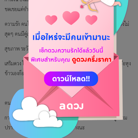
ชดเชยแต่จำนวนไม่มากนัก
ความรัก คนโสดไม่ต้องเร่งรีบอยากคุยกับใครเพราะถ้าเจอใครก็ยังไม่
สุดๆ คนมีคู่เขาจู้จี้กับท่านก็เพราะรักและห่วง
สุขภาพ ระวังปวดขา ชามือเท้า
เสริมดวง ให้ใส่บาตรด้วยกับข้าวที่ปรุงเองแม้การทอดไข่เจียวหรือหุง
ข้าวเองก็อานิสงส์มาก
คนเกิดวันเสาร์
การงาน ดวงของท่านไม่ค่อยขอร้องใครแต่ถ้าไม่ขอเขาก็ไม่รู้ความ
ปรารถนาของท่าน ต้องหัดเอ่ยปากบ้างนะ