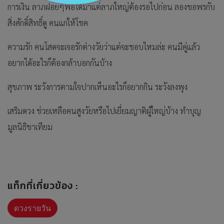
การเงิน ลาภฝอยๆพอได้มาแต่ลาภใหญ่ต้องรอไปก่อน ลองขอพรกับ
สิ่งศักดิ์สิทธิ์ดู คนแก่ให้โชค
ความรัก คนโสดจะเจอรักต่างวัยว่าแต่จะชอบไหมล่ะ คนมีคู่แล้ว
อยากได้อะไรก็ต้องกล้าบอกกันบ้าง
สุขภาพ ระวังการตามใจปากเห็นอะไรก็อยากกิน ระวังลงพุง
เสริมดวง ช่วยเหลือคนสูงวัยหรือไปเยี่ยมญาติผู้ใหญ่บ้าง ทำบุญ
มูลนิธิขาเทียม
แท็กที่เกี่ยวข้อง :
ดวงรายวัน