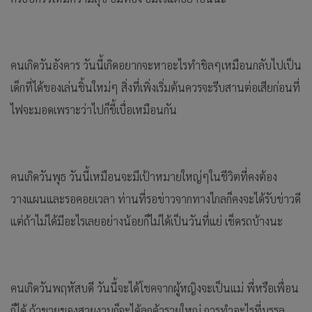
คนเกิดวันอังคาร วันนี้เกิดอยากจะหาอะไรทำชิลๆเหมือนกลับไปเป็น
เด็กที่ได้ของเล่นชิ้นใหม่ๆ สิ่งที่เพิ่งเริ่มต้นควรจะรีบสานต่อเสียก่อนที่
ไฟจะมอดเพราะว่าไปก็ขี้เบื่อเหมือนกัน
คนเกิดวันพุธ วันนี้เหมือนจะมีเป้าหมายใหญ่ๆในชีวิตที่คงต้อง
วางแผนและรอคอยเวลา ท่านที่รอข่าวจากทางไกลก็คงจะได้รับข่าวดี
แต่ถ้าไม่ได้มีอะไรเลยอย่างน้อยก็ไม่ได้เป็นวันที่แย่ เช็ดรถบ้างนะ
คนเกิดวันพฤหัสบดี วันนี้จะได้โชคจากผู้หญิงจะเป็นแม่ พี่หรือเพื่อน
ก็ได้ ถ้าขายของสวยงามก็จะได้ลูกค้ารายใหญ่ การทำอะไรที่บรรลุ