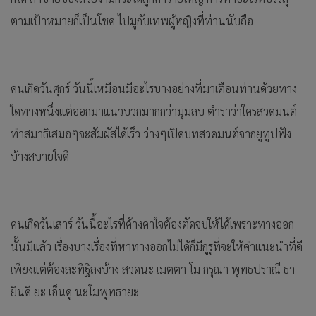
ตามเป้าหมายก็เป็นโชค ไปมูกับเทพผู้หญิงที่ท่านนับถือ
คนเกิดวันศุกร์ วันนี้เหมือนมีอะไรบางอย่างที่มาเตือนท่านด้วยทาง
ใดทางหนึ่งแต่ออกมาแนวบวกมากกว่ามุมลบ ตำราว่าใครสวดมนต์
ทำสมาธิเสมอๆจะสัมผัสได้เร็ว ว่างๆเปิดบทสวดมนต์จากยูทูปฟัง
บ้างสบายใจดี
คนเกิดวันเสาร์ วันนี้อะไรที่ค้างคาใจต้องตัดจบให้ได้เพราะทางออก
นั้นมีแล้ว เรื่องบางเรื่องที่หาทางออกไม่ได้ก็มีกูรูที่จะให้คำแนะนำที่ดี
เพียงแต่ต้องละทิฐิลงบ้าง สวดนะ เมตตา โม กรุณา พุทธปราณี ธา
ยินดี ยะ เอ็นดู นะโมพุทธายะ