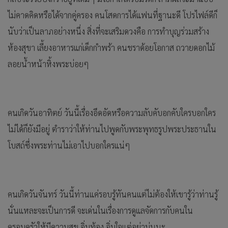
ไม่คาดคิดหรือได้จากคู่ครอง คนโสดการได้แฟนที่ฐานะดี โปรไฟล์ดีก็
นับว่าเป็นลาภอย่างหนึ่ง สิ่งที่จะเสริมดวงคือ การทำบุญร่วมสร้าง
ห้องสุขา เลี้ยงอาหารแก่เด็กกำพร้า คนชราด้อยโอกาส ถวายดอกไม้
ลอยน้ำหน้าหิ้งพระบ่อยๆ
คนเกิดวันอาทิตย์ วันนี้เรื่องอึดอัดหรือความลับคับอกคับใครบอกใคร
ไม่ได้ก็ยังมีอยู่ ตำราว่าให้ท่านไปพูดกับพระพุทธรูปพระประธานใน
โบสถ์ซึ่งพระท่านไม่เอาไปบอกใครแน่ๆ
คนเกิดวันจันทร์ วันนี้ท่านแค่รอบรู้ทันคนแต่ไม่ต้องให้เขารู้ว่าท่านรู้
นั่นแหละจะเป็นการดี จะเด่นในเรื่องการดูแลจัดการกับคนใน
ครอบครัวให้มีความสุข อิ่มท้อง อิ่มใจแต่อย่าบ่นนะ