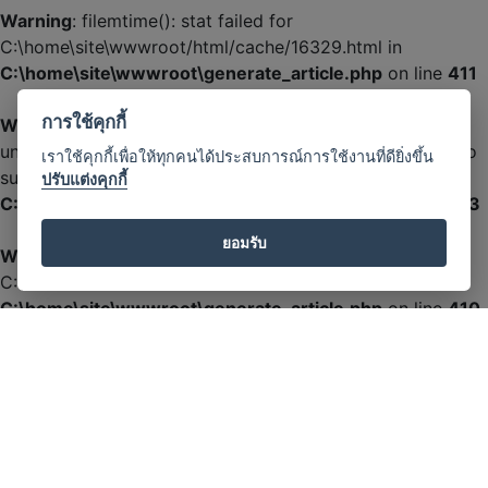
Warning
: filemtime(): stat failed for
C:\home\site\wwwroot/html/cache/16329.html in
C:\home\site\wwwroot\generate_article.php
on line
411
การใช้คุกกี้
Warning
:
unlink(C:\home\site\wwwroot/html/cache/16329.html): No
เราใช้คุกกี้เพื่อให้ทุกคนได้ประสบการณ์การใช้งานที่ดียิ่งขึ้น
such file or directory in
ปรับแต่งคุกกี้
C:\home\site\wwwroot\generate_article.php
on line
413
ยอมรับ
Warning
: filemtime(): stat failed for
C:\home\site\wwwroot/html/cache/17265.html in
C:\home\site\wwwroot\generate_article.php
on line
410
Warning
: filemtime(): stat failed for
C:\home\site\wwwroot/html/cache/17265.html in
C:\home\site\wwwroot\generate_article.php
on line
411
Warning
: