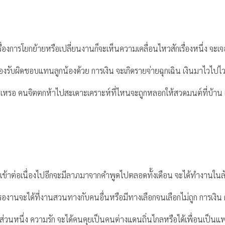
ดีเรื่องการโยกย้ายหรือเปลี่ยนงานก็จะเห็นความเคลื่อนไหวสักเรื่องหนึ่ง จ
้องรับผิดชอบแทนลูกน้องด้วย การเงิน จะเกิดรายจ่ายฉุกเฉิน เงินมาไวไปไ
เหรอ คนจิตตกห้าไปสะเดาะเคราะห์ที่ไหนจะถูกหลอกให้สวดมนต์ที่บ้าน เอ
งานเข้าต่อเนื่องไปอีกจะมีลาภมาจากคำพูดไปตลอดทั้งเดือน จะได้ทำงา
งานจะได้ที่งานสวนทางกับคนอื่นหรือมีทางเลือกจนเลือกไม่ถูก การเงิน ผ
ยส่วนหนึ่ง ความรัก จะได้คนคุยเป็นคนต่างแดนถิ่นไกลหรือได้เพื่อนเป็นแ