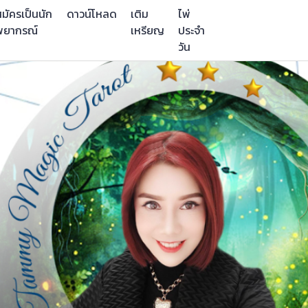
มัครเป็นนัก
ดาวน์โหลด
เติม
ไพ่
พยากรณ์
เหรียญ
ประจำ
วัน