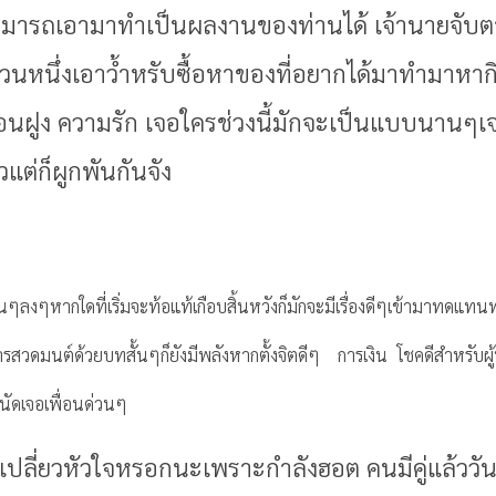
่สามารถเอามาทำเป็นผลงานของท่านได้ เจ้านายจับตาอยู
นส่วนหนึ่งเอาว้ำหรับซื้อหาของที่อยากได้มาทำมาหา
ื่อนฝูง ความรัก เจอใครช่วงนี้มักจะเป็นแบบนานๆเจ
แต่ก็ผูกพันกันจัง
ึ้นๆลงๆหากใดที่เริ่มจะท้อแท้เกือบสิ้นหวังก็มักจะมีเรื่องดีๆเข้ามาทดแ
สวดมนต์ด้วยบทสั้นๆก็ยังมีพลังหากตั้งจิตดีๆ การเงิน โชคดีสำหรับผู้ที
ีนัดเจอเพื่อนด่วนๆ
เปลี่ยวหัวใจหรอกนะเพราะกำลังฮอต คนมีคู่แล้ววันน