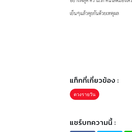
อย่างฟลุค ความรัก คนโสดมองใครส
เย็นๆแล้วคุยกันด้วยเหตุผล
แท็กที่เกี่ยวข้อง :
ดวงรายวัน
แชร์บทความนี้ :