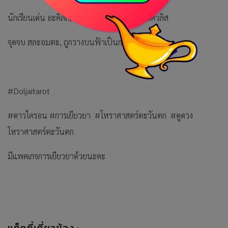
นักเรียนเด่น อะคิลีส, แอสคลีปิอุส, เจสัน, เฮอร์คิวลิส
จุดจบ สละอมตะ, ถูกวางบนฟ้าเป็นกลุ่มดาว
#Doljaitarot
#ดาวไครอน #การเยียวยา #โหราศาสตร์ตะวันตก #ดูดวง
โหราศาสตร์ตะวันตก
มีแพคเกจการเยียวยาด้วยนะคะ