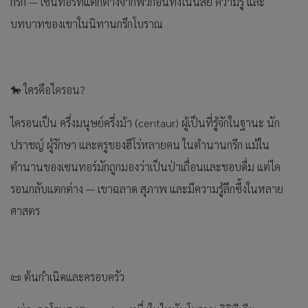
กรีก — เซนทอร์ที่แตกต่างจากพวกอื่นทั้งในนิสัย ความรู้ และ
บทบาทของเขาในนิทานกรีกโบราณ
🐎 ใครคือไครอน?
ไครอนเป็น ครึ่งมนุษย์ครึ่งม้า (centaur) ผู้เป็นที่รู้จักในฐานะ นัก
ปราชญ์ ผู้รักษา และครูของฮีโร่หลายคน ในตำนานกรีก แม้ใน
ตำนานของเซนทอร์มักถูกมองว่าเป็นป่าเถื่อนและชอบดื่ม แต่ไค
รอนกลับแตกต่าง — เขาฉลาด สุภาพ และมีความรู้ลึกซึ้งในหลาย
ศาสตร
📜 ต้นกำเนิดและครอบครัว