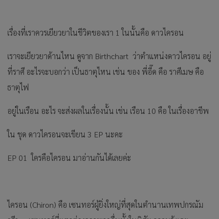
เรื่องที่เราควรเยียวยาในชีวิตของเรา 1 ในนั้นคือ ดาวไครอน
เราจะเยียวยาด้านไหน ดูจาก Birthchart ว่าตำแหน่งดาวไครอน อยู่
ที่ราศี อะไรจะบอกว่า เป็นธาตุไหน เช่น ของ พี่อี๊ด คือ ราศีเมษ คือ
ธาตุไฟ
อยู่ในเรือน อะไร จะส่งผลในเรื่องนั้น เช่น เรือน 10 คือ ในเรื่องอาชีพ
ใน ชุด ดาวไครอนจะเขียน 3 EP นะคะ
EP 01 ใครคือไครอน มาอ่านกันได้เลยค่ะ
ไครอน (Chiron) คือ เซนทอร์ผู้ยิ่งใหญ่ที่สุดในตำนานเทพปกรณัม