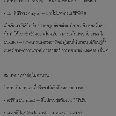
• พ่อ: คอโรนุส (Cronus) — หนึ่งในไททันโบราณ วิกิพีเดีย
• แม่: ฟิลีกิรา (Philyra) — นางไม้แห่งทะเล วิกิพีเดีย
เมื่อเกิดมา ฟิลีกิราอับอายต่อรูปลักษณ์ของไครอน จึง ทอดทิ้งเขา
นั่นทำให้เขาเริ่มชีวิตอย่างโดดเดี่ยวจนกระทั่งได้พบกับ อพอลโล
(Apollo) — เทพแห่งแสงดวงอาทิตย์ ผู้สอนให้ไครอนได้เรียนรู้ทั้ง
ดนตรี ศาสตร์การแพทย์ การล่าสัตว์ การพยากรณ์ และศิลปะอื่น ๆ
📚 บทบาทสำคัญในตำนาน
ไครอนเป็น ครูและที่ปรึกษาให้กับฮีโร่หลายคน เช่น:
• อะคิลีส (Achilles) — ฮีโร่นักรบผู้เกรียงไกร วิกิพีเดีย
• แอสคลีปิอุส (Asclepius) — เทพแห่งการแพทย์