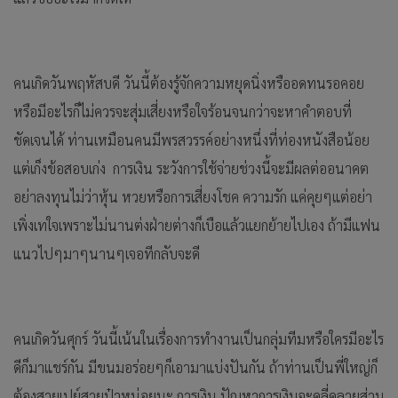
คนเกิดวันพฤหัสบดี วันนี้ต้องรู้จักความหยุดนิ่งหรืออดทนรอคอย
หรือมีอะไรก็ไม่ควรจะสุ่มเสี่ยงหรือใจร้อนจนกว่าจะหาคำตอบที่
ชัดเจนได้ ท่านเหมือนคนมีพรสวรรค์อย่างหนึ่งที่ท่องหนังสือน้อย
แต่เก็งข้อสอบเก่ง การเงิน ระวังการใช้จ่ายช่วงนี้จะมีผลต่ออนาคต
อย่าลงทุนไม่ว่าหุ้น หวยหรือการเสี่ยงโชค ความรัก แค่คุยๆแต่อย่า
เพิ่งเทใจเพราะไม่นานต่งฝ่ายต่างก็เบือแล้วแยกย้ายไปเอง ถ้ามีแฟน
แนวไปๆมาๆนานๆเจอทีกลับจะดี
คนเกิดวันศุกร์ วันนี้เน้นในเรื่องการทำงานเป็นกลุ่มทีมหรือใครมีอะไร
ดีก็มาแชร์กัน มีขนมอร่อยๆก็เอามาแบ่งปันกัน ถ้าท่านเป็นพี่ใหญ่ก็
ต้องสายเปย์สายป๋าหน่อยนะ การเงิน ปัญหาการเงินจะคลี่คลายส่วน