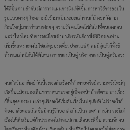
ได้ดีขึ้นตามลำดับ มีการวางแผนการเงินที่ดีขึ้น การหาวิธีการออมใน
รูปแบบต่างๆ โชคลาภมีเข้ามาเป็นระยะแต่ท่านก็มักจะหวังลาภ
ก้อนใหญ่มากกว่าลาภฝอยๆ ความรัก คนโสดโฟกัสไปที่ตนเองก่อน
นะว่าไหวไหมกับการจะมีใครเข้ามาเกี่ยวพันก็การใช้ชีวิตของท่าน
เพิ่มขึ้นเพราะคงไม่ใช่แค่คุยประเดี๋ยวประเวแน่ๆ คนมีคู่แล้วก็ทั้งรัก
ทั้งทนแต่หนีกันได้ที่ไหน ถวายของเป็นคู่ บริจาคของเป็นคู่เสริมดวง
คนเกิดวันอาทิตย์ วันนี้จะเจอกับเรื่องที่ท้าทายหรือมีความหวังใหม่ๆ
เกิดขึ้นแม้จะมองเห็นขวากหนามรออยู่เบื้องหน้าบ้างก็ตาม บางเรื่อง
ก็สิ้นสุดของระบบเก่าๆเพื่อจะได้เริ่มต้นเรื่องใหม่ๆเสียที ไม่ว่าอะไรก็
ต้องอาศัยคอนเน็คชั่นมีคนรู้จักบอกต่อกันเป็นทอดๆ การเงิน จะมีแต่
เรื่องให้เสียเงินแต่ถ้าประคองไปก่อนปลายเดือนจะดีขึ้น ความรัก คน
โสดเรื่องราวในอดีตยังวนเวียบกลับมาในชีวิต ให้ดูแลเอาใจใส่สุขภาพ