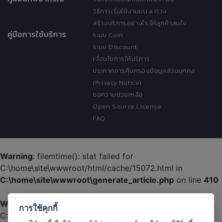
วิธีการเริ่มใช้งานบน a ดวง
สร้างบริการอย่างไร ให้ลูกค้าสนใจ
คู่มือการใช้บริการ
ระบบ Coin
ระบบ Discount
เงื่อนไขการให้บริการ
ประกาศการคุ้มครองข้อมูลส่วนบุคคล
(Privacy Notice)
ขอความช่วยเหลือ
Open Source License
FAQ
Warning
: filemtime(): stat failed for
C:\home\site\wwwroot/html/cache/15072.html in
C:\home\site\wwwroot\generate_article.php
on line
410
Warning
: filemtime(): stat failed for
การใช้คุกกี้
C:\home\site\wwwroot/html/cache/15072.html in