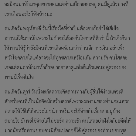
จะมีคนมาทักมาคุยหลายคนแต่ท่านเลือกเยอะอยู่ คนมีคู่แล้วบางที
เขาเตือนอะไรก็ฟังบ้างนะ
คนเกิดวันพฤหัสบดี วันนี้เรื่องใดที่จำเป็นต้องจบก็อย่าได้เสียใจ
อาวรณ์ให้มากนักเพราะไม่ช้าจะได้เจอกับโอกาสที่ดีกว่านี้ ถ้าเซ็งก็หา
ให้ทานให้รู้ว่ายังมีคนที่เขาเดือดร้อนกว่าท่านอีก การเงิน อย่าเพิ่ง
หวังโชคลาภใดแต่อาจจะได้ทุกขลาภเหมือนกัน ความรัก คนโสดจะ
เจอแต่คนอกหักมาทักถ้าอยากอาสาดูแลใจก็แล้วแต่นะ คู่ครองของ
ท่านมีเรื่องในใจ
คนเกิดวันศุกร์ วันนี้จะเกิดความคิดสวนทางกับผู้อื่นได้ง่ายแต่จะดี
สำหรับคนที่เป็นนักคิดนักสร้างสรรค์เพราะผลงานของท่านจะแหวก
ตลาดให้ใช้ให้เกิดประโยชน์ การเงิน จะใช้จ่ายกับเรื่องสายมูบ้าง
สบายใจ ยังพอใช้จ่ายได้ไม่ชอร์ต ความรัก คนโสดอย่าฝังใจกับอดีตให้
มากนักหรือท่านชอบคนนิสัยแปลกๆก็ได้ คู่ครองของท่านชอบพูด