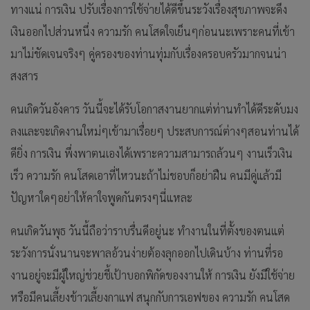
ทางแน่ การเงิน ปรับเรื่องการใช้จ่ายได้ดีขึ้นระวังเรื่องสุขภาพจะดึง
เงินออกไปส่วนหนึ่ง ความรัก คนโสดใจเย็นๆก่อนนะเพราะคนที่เข้า
มาไม่ชัดเจนจริงๆ คู่ครองของท่านทุ่มกับเรื่องครอบครัวมากจนน่า
สงสาร
คนเกิดวันอังคาร วันนี้จะได้รับโอกาสงานยากแต่ท่านทำได้ดีระดับมง
ลงและจะเกิดงานใหม่ๆเข้ามาเรื่อยๆ ประสบการณ์ต่างๆสอนท่านได้
ดียิ่ง การเงิน พึ่งพาตนเองได้เพราะความสามารถล้วนๆ งานเร็วเงิน
เร็ว ความรัก คนโสดเอาที่ไหวนะถ้าไม่ชอบก็อย่าฝืน คนมีคู่แล้วมี
ปัญหาใดๆอย่าให้คาใจพูดกันตรงๆนี่แหละ
คนเกิดวันพุธ วันนี้ถือว่าราบรื่นดีอยู่นะ ทำงานในที่ตั้งของตนแต่
ระวังการนั่งนานจะพาลอ้วนง่ายต้องลุกออกไปเดินบ้าง ท่านที่รอ
งานอยู่จะมีผู้ใหญ่ช่วยชี้เป้าบอกพิกัดของงานให้ การเงิน ยังมีใช้จ่าย
หรือมีคนเลี้ยงข้าวเลี้ยงกาแฟ สนุกกับการเอฟของ ความรัก คนโสด