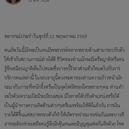
22 พ.ค. 2026
พยากรณ์ประจำวันศุกร์ที่ 22 พฤษภาคม 2569
คนเกิดวันนี้มักจะเป็นคนมีพรสวรรค์หลากหลายด้านสามารถปรับตัว
ให้เข้ากับสถานการณ์ต่างได้ดี ชีวิตของท่านมักจะมีเครือญาติหรือคน
รู้จักเหมือนญาติเต็มไปหมดซึ่งบางครั้ง้วลาส่วนตัวก็หมดไปกับการ
บริการคนเหล่านี้ ในรอบอายุนี้ดวงชะตาของท่านความก้าวหน้ามัก
จะมากับภาระที่หนักอึ้งหรือเป็นจุดโฟกัสของใครหลายๆคน ท่านทำ
อะไรด้วยความเป๊ะมีระเบียบเสมอ มีโอกาสได้ปรับตำแหน่งหรือได้
เป็นผู้นำทางความคิดด้านต่างๆเตรียมพร้อมให้ดีก็แล้วกัน การเงิน
รายได้ดีขึ้นแต่สภาพรอบตัวก็ทำให้เกิดรายจ่ายมากเช่นกันและบางที
อาจจะต้องช่วยเหลือคนรู้จักมักคุ้นคนเคยมีบุญคุณต่อกันอีกด้วย โชค