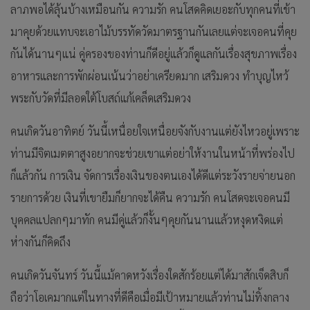
ลาภพอได้ลุ้นบ้างเหมือนกัน ความรัก คนโสดคิดเยอะกับทุกคนที่เข้า
มาคุยด้วยแทบจะเอาไม้บรรทัดวัดมาตรฐานกันเลยแต่จะเจอคนที่คุย
กันได้นานๆแน่ คู่ครองของท่านก็ดีอยู่แล้วก็ดูแลกันเรื่องสุขภาพเรื่อง
อาหารและการพักผ่อนเน้นว่าอย่าเครียดมาก เสริมดวง ทำบุญไหว้
พระกับวัดที่มีลอดใต้โบสถ์แก้เคล็ดเสริมดวง
คนเกิดวันอาทิตย์ วันนี้เหนื่อยใจเหนื่อยจังกับงานแต่ยังไหวอยู่เพราะ
ท่านมีจิตเมตตาสูงอยากจะช่วยเขาแต่อย่าให้งานในหน้าที่พร่องไป
ก็แล้วกัน การเงิน จัดการเรื่องเงินของตนเองได้ดีแต่ระวังรายจ่ายนอก
รายการด้วย เงินที่เขายืมก็ยากจะได้คืน ความรัก คนโสดจะเจอคนมี
บุคคลแปลกๆมาทัก คนมีคู่แล้วก็งั้นๆคุยกันนานแล้วหงุดหงิดแต่
ห่างกันก็คิดถึง
คนเกิดวันจันทร์ วันนี้แม้คาดหวังเรื่องใดสักร้อยแต่ได้มาสักเจ็ดสิบก็
ถือว่าโอเคมากแต่ในทางที่ดีคือเมื่อมีเป้าหมายแล้วท่านไม่ทิ้งกลาง