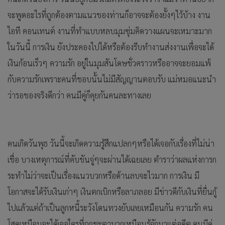
จะพูดอะไรที่ถูกต้องตามแนวของท่านก็อาจจะต้องยั้งๆไว้บ้าง งาน
ไอที คอนเทนต์ งานที่ทำแบบหลบมุมซุ่มคิดวางแผนจะเหมาะมาก
ในวันนี้ การเงิน ยังประคองไปได้หรือต้องรีบทำงานส่งงานเพื่อจะได้
เงินก้อนเร็วๆ ความรัก อยู่ในมุมสันโดษชั่วคราวหรืออาจจะยอมแพ้
กับความรักเพราะคนที่ชอบนั้นไม่มีสัญญานตอบรับ แม่หมอแนะนำ
ว่ารอของจริงดีกว่า คนมีคู่ก็คุยกันคนละทางเลย
คนเกิดวันพุธ วันนี้จะเกิดความรู้สึกแปลกๆหรือได้เจอกับเรื่องที่ไม่น่า
เชื่อ บางเหตุการณ์ที่คับขันจู่ๆจะผ่านได้เฉยเลย ตำราว่าผลแห่งการก
ระทำไม่ว่าจะเป็นเรื่องแนวบวกหรือด้านลบจะไวมาก การเงิน มี
โอกาสจะได้รับเงินเก่าๆ เงินตกเบิกหรือลาภลอย มีข่าวดีกับเงินที่ยื่นกู้
ไปแล้วแต่ถ้าเป็นลูกหนี้ระวังโดนทวงยับเลยเหมือนกัน ความรัก คน
โสดเหมือนจะได้เจอใครที่ถูกชะตามากเหมือนรู้จักมาแต่อดีต คนมีคู่