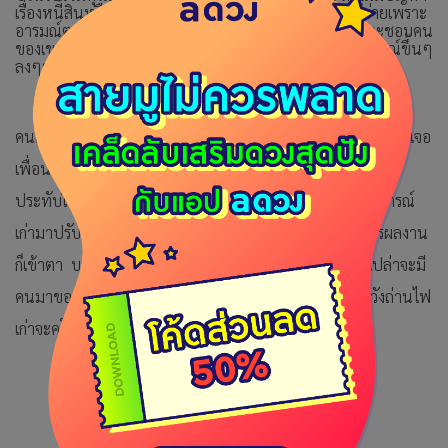
เรื่องหนี้สินหรือใช้เงินเกินตัวก็ถือว่าโชคดีแล้ว ระวังการใช้จ่ายเพราะ
อารมณ์ตกเป็นทาสโฆษณา ความรัก คนโสดระวังใจตนเองจะชอบคน
ของเขารักแล้วต้องผิดหวังเสียใจ ความรักมักขึ้นอยู่กับอารมณ์ขึ้นๆ
ลงๆของคุณ
คนเกิดวันเสาร์ วันนี้เรื่องเก่าๆในอดีตจะย้อนกลับมามีโอกาสจะได้เจอ
เพื่อนเก่าหรือจะได้กลับไปยังสถานที่ที่เคยไปมาแล้วเกิดความ
ประทับใจต้องไปซ้ำ ท่านที่ทำงานพลาดก็อาจจะเอาประสบการณ์
เก่ามาปรับใช้ด้วยก็ได้ การเงิน มือขึ้นเรื่องเงินไม่ว่าจะทำอะไรผลงาน
ก็เข้าตา บางคนได้เงินจากการขายมรดก บ้านที่ทิ้งร้างว่างเปล่าจะมี
คนมาขอเช่าขอซื้อ ความรัก นอกจากเจอเรื่องเก่าๆแล้วก็ระวังถ่านไฟ
เก่าจะคุโชนด้วยนะ ชีวิตคู่เหมือนลิ้นกับฟัน