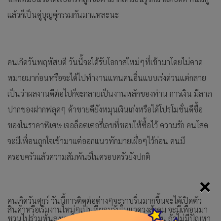
แล้วก็เป็นคู่บุญคู่กรรมกันมาแหละนะ
คนเกิดวันพฤหัสบดี วันนี้จะได้รับโอกาสใหม่ๆที่เข้ามาโดยไม่คาด
หมายมาก่อนหรือจะได้ไปทำงานแทนคนอื่นแบบเร่งด่วนแต่กลาย
เป็นว่าผลงานดีต่อไปก็จะกลายเป็นงานหลักของท่าน การเงิน มีลาภ
ปากของฝากฟลุคๆ ค้าขายดียังหมุนเงินเก่งหรือได้โปรโมชั่นดีซื้อ
ของในราคาพิเศษ เจอล็อตเตอรี่เลขที่ชอบให้ซื้อไว้ ความรัก คนโสด
จะมีเพื่อนถูกใจเข้ามาแต่ออกแนวทักมายเผื่อๆไว้ก่อน คนมี
ครอบครัวแล้วความสัมพันธ์ในครอบครัวยังปกติ
×
คนเกิดวันศุกร์ วันนี้การติดต่อต่างๆจะราบรื่นมากขึ้นจะได้เปิดตัว
สินค้าหรือเริ่มงานใหม่ๆเป็นที่ยอมรับในแวดวงสังคม จะมีเพื่อนมา
ชวนไปร่วมหุ้นลงทุนให้พิจารณาให้รอบคอบ การเงิน ถ้าไม่มีปัญหา