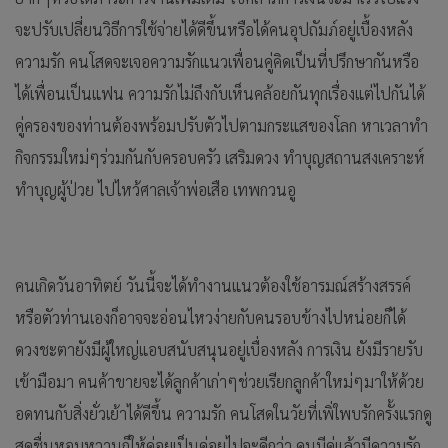
จะปรับเปลี่ยนวิธีการใช้จ่ายได้ดีขึ้นหรือได้คนอุปถัมภ์อยู่เบื้องหลัง
ความรัก คนโสดจะเจอความรักแนวเพื่อนคู่คิดเป็นที่ปรึกษากันหรือ
ได้เพื่อนเป็นแฟน ความรักไม่ถึงกับเห็นคล้อยกันทุกเรื่องแต่ไปกันได้
คู่ครองของท่านต้องพร้อมปรับตัวไปตามกระแสของโลก หาเวลาทำ
กิจกรรมใหม่ๆร่วมกันกับครอบครัว เสริมดวง ทำบุญสถานสงเคราะห์
ทำบุญผู้ป่วย ไปไหว้ศาลเจ้าพ่อเสือ เทพกวนอู
คนเกิดวันอาทิตย์ วันนี้จะได้ทำงานแนวต้องใช้อารมณ์สร้างสรรค์
หรือตัวท่านเองก็อาจจะอ่อนไหวง่ายกับคนรอบข้างไปหน่อยก็ได้
ดวงชะตายังมีผู้ใหญ่แอบสนับสนุนอยู่เบื่องหลัง การเงิน ยังมีรายรับ
เข้ามือมา คนค้าขายจะได้ลูกค้าเก่าๆช่วยเรียกลูกค้าใหม่ๆมาให้ด้วย
อดทนกับสิ่งยั่วเย้าได้ดีขึ้น ความรัก คนโสดในวัยที่เพิ่ใพบรักครั้งแรกดู
สดชื่นหอมหวานก็ให้ค่อยเป็นค่อยไปจะดีกว่า คนมีคู่แล้วมีความรัก