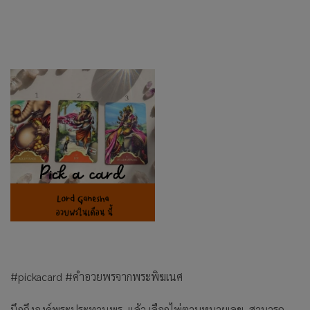
#pickacard #คำอวยพรจากพระพิฆเนศ
นึกถึงองค์พระประทานพร แล้ว เลือกไพ่ตามหมายเลข สามารถ