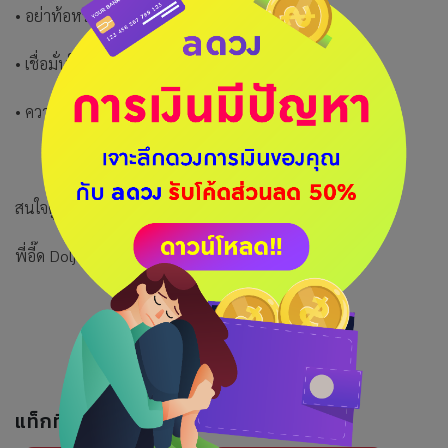
• อย่าท้อหรือเปลี่ยนใจกลางทาง
• เชื่อมั่นในศักยภาพของตัวเอง
• ความสม่ำเสมอจะนำไปสู่ความสำเร็จที่ยั่งยืน
สนใจดูดวง เลือกตาม Package ด้านล่างเลยค่ะ
พี่อี๊ด Doljaitarot
แท็กที่เกี่ยวข้อง :