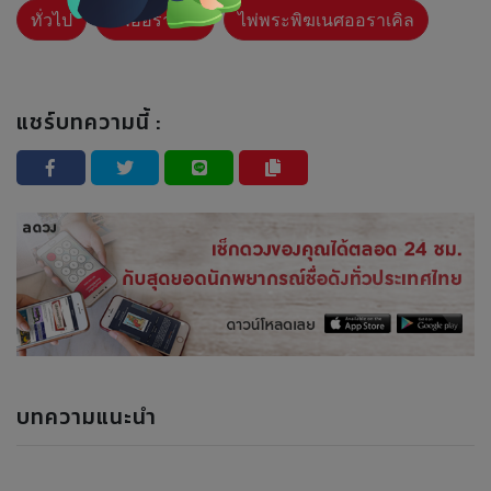
ทั่วไป
ไพ่ออราเคิล
ไพ่พระพิฆเนศออราเคิล
แชร์บทความนี้ :
บทความแนะนำ