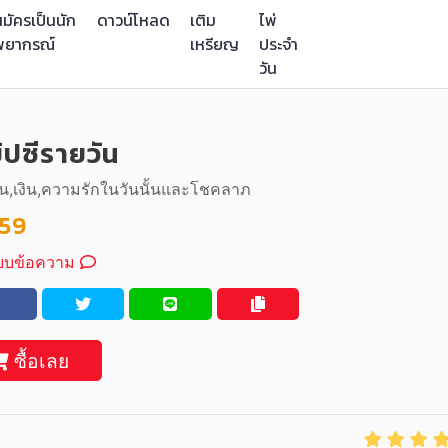
มัครเป็นนัก
ดาวน์โหลด
เติม
ไพ่
พยากรณ์
เหรียญ
ประจำ
วัน
ยิปซีรายวัน
น,เงิน,ความรักในวันนั้นและโชคลาภ
59
บบข้อความ
ซื้อเลย