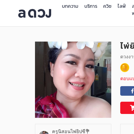
บทความ
บริการ
ควิซ
ไลฟ์
ส
ไพ่
ดวงงา
ตอบแ
ครูนิสอนไพ่ยิปซี💐