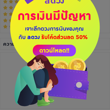
(0)
(0)
(0)
(0)
(0)
ความเห็น
(0)
ยังไม่มีความเห็น