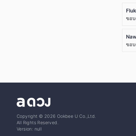
Flu
ขอบ
Naw
ขอบ
Copyright © 2026 Ookbee U Co.,Ltd.
All Rights Reserved.
Version: null