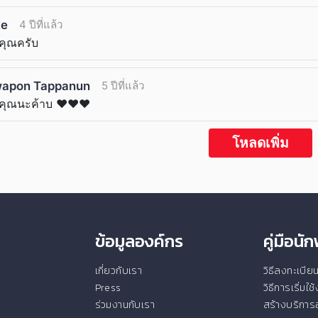
ke
4 ปีที่แล้ว
คุณครับ
apon Tappanun
5 ปีที่แล้ว
คุณนะค้าบ ❤❤❤
โหลดเพิ่ม
ข้อมูลองค์กร
คู่มือน
เกี่ยวกับเรา
วิธีลงทะเบี
Press
วิธีการเริ่มใ
ร่วมงานกับเรา
สร้างบริการอ