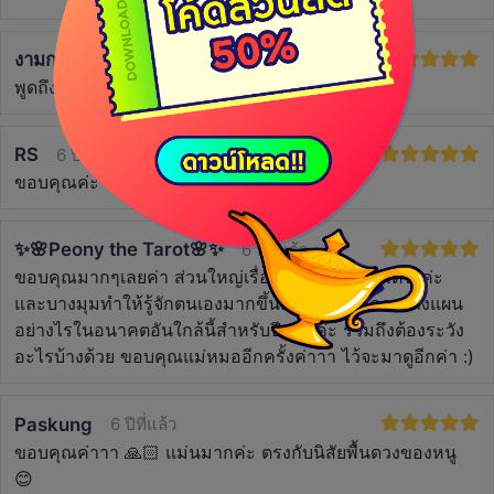
งามกระจาย
6 ปีที่แล้ว
พูดถึงนิสัยส่วนตัวได้ตรงมากค่ะ. ขอบคุณนะคะ
RS
6 ปีที่แล้ว
ขอบคุณค่ะ
✨🌸Peony the Tarot🌸✨
6 ปีที่แล้ว
ขอบคุณมากๆเลยค่า ส่วนใหญ่เรื่องนิสัยบุคลิกภาพตรงค่ะ
และบางมุมทำให้รู้จักตนเองมากขึ้นค่ะ และรู้ว่าควรวางแผน
อย่างไรในอนาคตอันใกล้นี้สำหรับปีหน้าค่ะ รวมถึงต้องระวัง
อะไรบ้างด้วย ขอบคุณแม่หมออีกครั้งค่าาา ไว้จะมาดูอีกค่า :)
Paskung
6 ปีที่แล้ว
ขอบคุณค่าาา 🙏🏻 แม่นมากค่ะ ตรงกับนิสัยพื้นดวงของหนู
😊