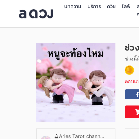
บทความ
บริการ
ควิซ
ไลฟ์
ส
ช่วง
ช่วงนี
ตอบแ
🔮Aries Tarot channel🌷