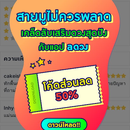
(13)
(0)
(0)
(0)
(0)
ความเห็น
(4)
cakeishappy
5 ปีที่แล้ว
ทักพื้นดวงจากลายมือแม่นมากค่ะ 🥰 สบายใจขึ้น คลายปัญหา
ที่ถามได้ดีค่ะ
Inhyung_Han
5 ปีที่แล้ว
แม่นมากค่ะ ทักอดีตแม่นอย่างกับตาเห็นเลย