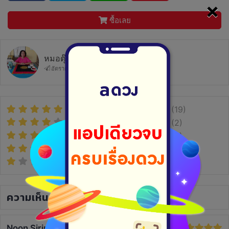
×
ซื้อเลย
หมอตุ๊กแม่นชัดจัดเต็ม
อัตราการตอบ 50.0%
ตอบกลับภายในไม่กี่ชม.
(19)
(2)
(0)
(0)
(0)
ความเห็น
(6)
Noon Sirirat
2 ปีที่แล้ว