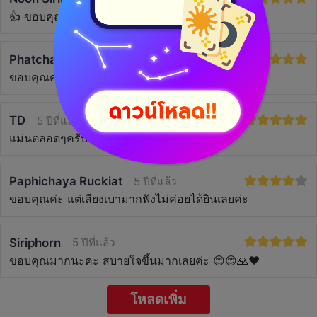
👍 ขอบคุณมากค่ะ ตอบไวมาก 👌
Phatchamon Limprasert
4 ปีที่แล้ว
ขอบคุณค่ะ
TD
5 ปีที่แล้ว
แม่นตลอดๆครับ
Paphichaya Ruckiat
5 ปีที่แล้ว
ขอบคุณค่ะ แต่เสียงเบามากฟังไม่ค่อยได้ยินเลยค่ะ
Siriphorn
5 ปีที่แล้ว
ขอบคุณมากนะคะ สบายใจขึ้นมากเลยค่ะ 😊😊🙏❤
โหลดเพิ่ม