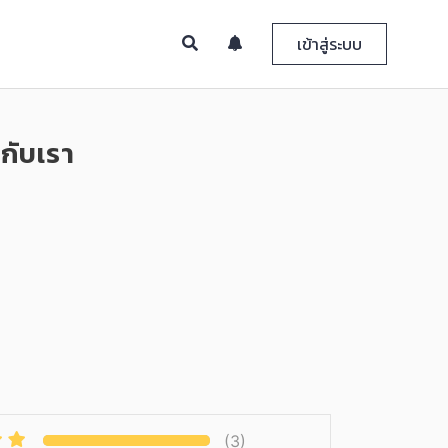
เข้าสู่ระบบ
กับเรา
(3)