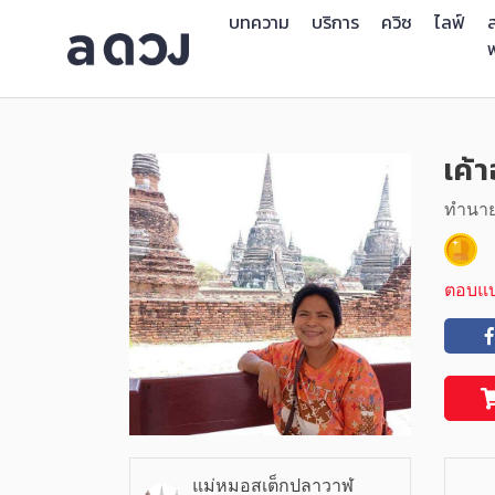
บทความ
บริการ
ควิซ
ไลฟ์
ส
เค้
ทำนาย
ตอบแ
แม่หมอสเต็กปลาวาฬ