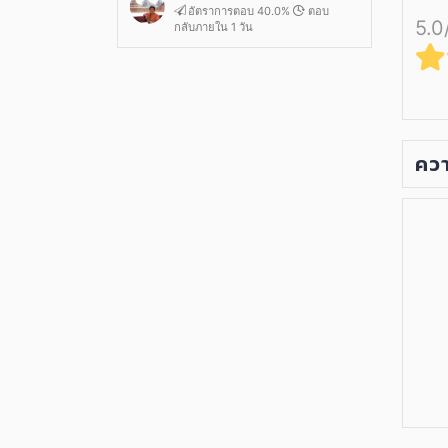
อัตราการตอบ 40.0%
ตอบ
5.0
กลับภายใน 1 วัน
ควา