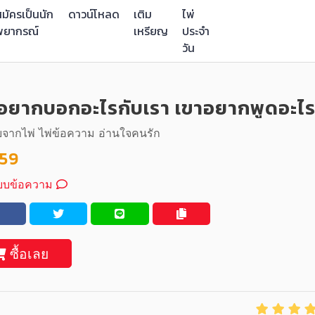
มัครเป็นนัก
ดาวน์โหลด
เติม
ไพ่
พยากรณ์
เหรียญ
ประจำ
วัน
าอยากบอกอะไรกับเรา เขาอยากพูดอะไร
จากไพ่ ไพ่ข้อความ อ่านใจคนรัก
59
บบข้อความ
ซื้อเลย