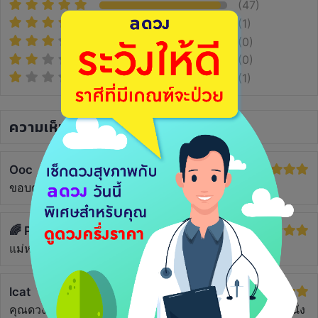
(47)
(1)
(0)
(0)
(1)
ความเห็น
(12)
Ooc
2 ปีที่แล้ว
ขอบคุณค่า แม่หมออธิบายละเอียดมากค่ะ 👍🏻👍🏻✨
🌈 PinkPink 🍒⭐️
2 ปีที่แล้ว
แม่หมอสดใสเหมือนเดิม😄
lcat
2 ปีที่แล้ว
คุณดวงน้อยยย แม่นมากเลยค่ะ อยากจะร้อง เหมือนเข้ามานั่ง