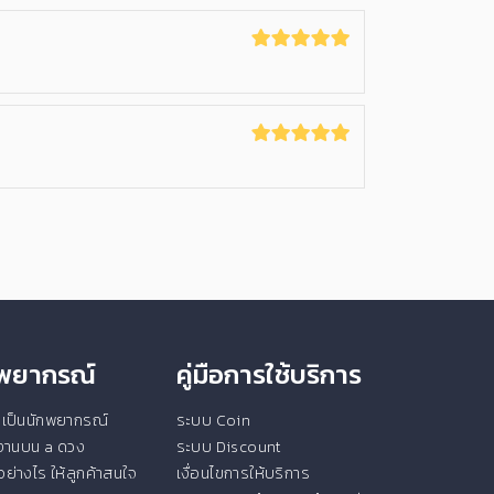
ักพยากรณ์
คู่มือการใช้บริการ
ยนเป็นนักพยากรณ์
ระบบ Coin
ช้งานบน a ดวง
ระบบ Discount
ย่างไร ให้ลูกค้าสนใจ
เงื่อนไขการให้บริการ