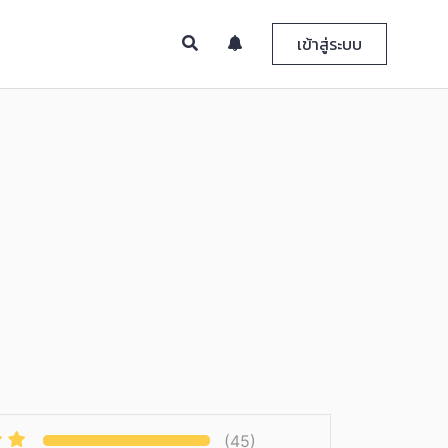
เข้าสู่ระบบ
(45)