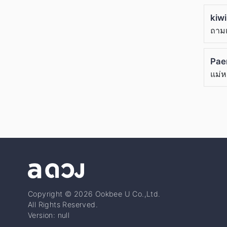
kiwi
ถามเ
Pae
แม่ห
Copyright © 2026 Ookbee U Co.,Ltd.
All Rights Reserved.
Version: null