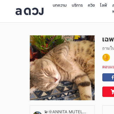
บทความ
บริการ
ควิซ
ไลฟ์
ส
เฉพ
ถามใน
ตอบแ
💫🌞ANNITA​ MUTELUU⭐️💫