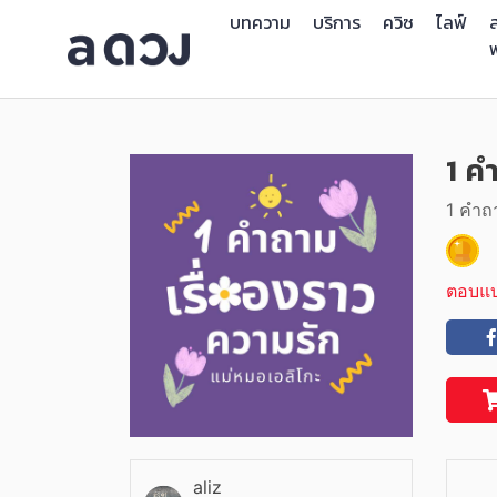
บทความ
บริการ
ควิซ
ไลฟ์
ส
1 ค
1 คำถา
ตอบแ
aliz