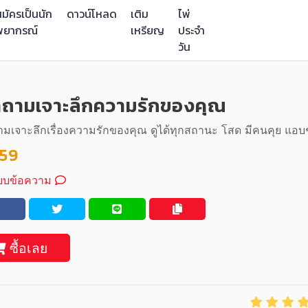
มัครเป็นนัก
ดาวน์โหลด
เติม
ไพ่
พยากรณ์
เหรียญ
ประจำ
วัน
ำถามเจาะลึกความรักของคุณ
มเจาะลึกเรื่องความรักของคุณ ดูได้ทุกสถานะ โสด มีคนคุย แอบช
59
บบข้อความ
ซื้อเลย