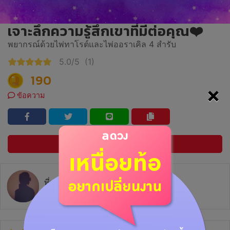
เจาะลึกความรู้สึกเขาที่มีต่อคุณ❤️
พยากรณ์ด้วยไพ่ทาโรต์และไพ่ออราเคิล 4 สำรับ
5.0/5
(1)
190
×
ข้อความ
ซื้อเลย
พี่หมอเตย(plants)🍀
อัตราการตอบ 28.6%
ตอบกลับภายใน 1 วัน