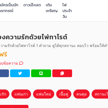
มัครเป็นนัก
ดาวน์โหลด
เติม
ไพ่
พยากรณ์
เหรียญ
ประจำ
วัน
วงความรักด้วยไพ่ทาโรต์
ความรักด้วยไพ่ทาโรต์ 1 คำถาม ดูได้ทุกสถานะ ตอบไว พร้อมให้
ฟรี
บบข้อความ
มรัก
แฟนเก่า
แฟนใหม่
เนื้อคู่
คนคุย
สถานะไ