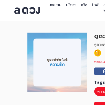
บทความ
บริการ
ควิซ
ไลฟ์
ส
ดูด
ดูดวง
ตอบแ
Tags
ควา