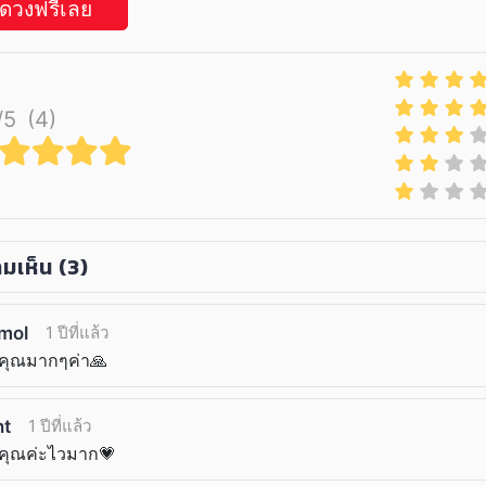
ูดวงฟรีเลย
/5
(4)
มเห็น
(3)
amol
1 ปีที่แล้ว
คุณมากๆค่า🙏
ht
1 ปีที่แล้ว
คุณค่ะไวมาก💗