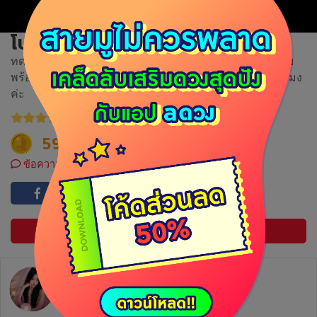
โปรตอบคำถาม1คำถาม
ทดลองดู1คำถาม สามารถถามอะไรก็ได้ไม่จำกัด ส่งรูปถ่าย
พร้อมคำถามแนบเอาไว้แม่หมอจะตอบกลับ ไม่เกิน 2 ชั่วโมง
ค่ะ
5.0/5
(23)
59
ข้อความ
ซื้อเลย
ดวงเปลี่ยนชะตา มูเตลูสื่สัมผัส
อัตราการตอบ 41.8%
ตอบกลับภายใน 1 วัน