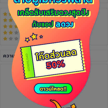
(1)
(0)
(0)
(0)
(0)
ความเห็น
(0)
ยังไม่มีความเห็น