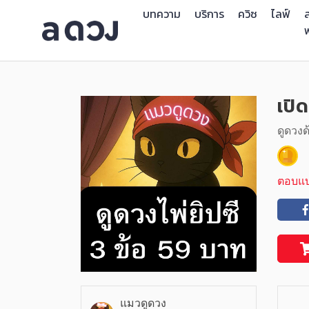
บทความ
บริการ
ควิซ
ไลฟ์
ส
เปิ
ดูดวงด
ตอบแบ
แมวดูดวง