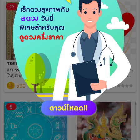
รอดพ้นบ่วงกรรมทำอย่างไร
เขามารักหรือมาทำร้าย
แก้กรรมอย่างไรให้พ้นเคราะห์
เป็นการใช้โหราศาสตร์ยูเรเนียน
ในขณะที่ดวงตกทำมาหากิน
คำนวนด้วยความแม่นยำเพื่อหา
อย่างไรก็ไม่รุ่ง พบอุปสรรคชีวิต
คู่แท้ของท่านในพื้นดวงชะตา
590
590
(0)
(0)
มากมายที่เข้ามาแบบไม่ทันตั้ง
ของคุณว่าจะพบเจอเมื่อไรเมื่อ
ตัว ใช้หลักการพยากรณ์โดย
พบเจอกันแล้วความสัมพันธ์จะ
ศาสตร์ยูเรเนียนเพื่อเปิด ดวง
ไปในทิศทางใดจะสมหวังกัน
ชะตาให้เห็นถึงภาวะกรรและบุญ
หรือไม่พร้อมคำแนะนำในการ
ในรูปแแบบต่างๆให้ได้รับรู้เพื่อ
เสริมดวงในเรื่องความรัก
ทำการแก้ไข พร้อมวิธีแนะนำ
อย่างละเอียด