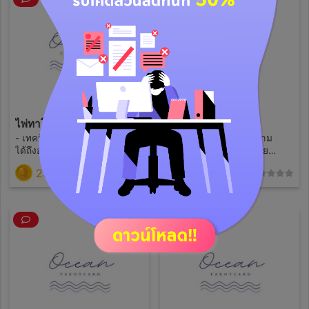
ขอคำเเนะนำได้เป็นกันเอง -
ตามเวลาที่ตกลงกัน
เริ่มนับเวลาตั้งเเต่ซื้อ
บริการSETนี้ค่ะ * เรื่องที่ไม่รับดู
คือหน้าตาเนื้อคู่เจาะจง/ความ
ตาย
ไพ่ทาโรต์ 10 ตำเเหน่ง
1 คำถาม (ลัดคิว)
- เทคนิควางไพ่ 10 ตำเเหน่ง ดู
- ดูดวงไพ่ทาโรต์ 1 คำถาม
ได้ถึงอนาคตเจาะลึกกว่าคำถาม
(ลัดคิว) - ได้รับคำทำนาย
ทั่วไป - ส่งรูปไพ่ 10 ตำเเหน่งให้
ละเอียด+ได้คำทำนายเร็วมาก -
290
59
(0)
(1)
ทุกท่านที่เข้ารับบริการ - คำ
ปรึกษาเป็นกันเอง 🌊ไม่รับดูดวง
ทำนายละเอียดยาวเจาะลึก -
เกี่ยวกับสิ่งลี้ลับ,ความเป็นความ
ปรึกษาเป็นกันเองได้ อยากทราย
ตาย,หน้าตาเนื้อคู่เจาะจง🙇‍♀️
จุดไหนเป็นพิเศษ