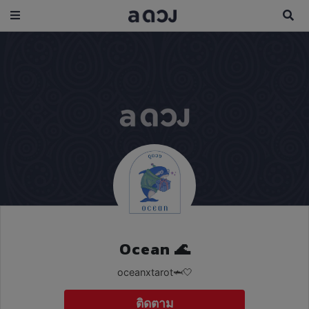
Ocean 🌊
oceanxtarot🦈🤍
ติดตาม