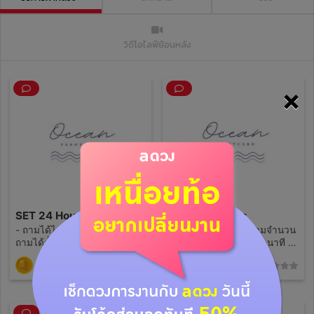
วิดีโอไลฟ์ย้อนหลัง
×
SET 24 Hours
SET30 minutes
- ถามได้ไม่จำกัดคำถาม - เริ่ม
- ไม่จำกัดคำถาม - ถามจำนวน
ถามได้ตั้งเเต่ซื้อบริการนี้ จน
กี่คำถามก็ได้ภายใน 30 นาที -
ครบ24ชั่วโมง - เเม่หมอจะเข้า
คำทำนายละเอียด - ปรึกษาเป็น
590
190
(0)
(0)
มาตอบเมื่อว่าง เเต่ตอบทุก
กันเอง ขอคำเเนะนำได้ 🙌🏻 -
คำถามที่ถาม - สามารถทิ้ง
กดซื้อเเพคเกจนี้ เเจ้งเวลาที่
คำถามไว้ทางเเชทได้เรื่อยๆ -
สะดวก - รอทางร้านตอบกลับ -
ได้รับคำทำนายชัดเจน - ปรึกษา
รอร้านคอนเฟิร์มเวลา - เริ่มดู