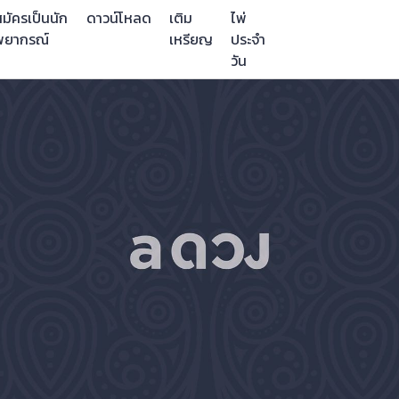
มัครเป็นนัก
ดาวน์โหลด
เติม
ไพ่
พยากรณ์
เหรียญ
ประจำ
วัน