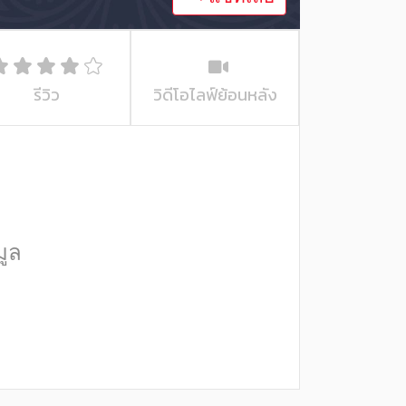
รีวิว
วิดีโอไลฟ์ย้อนหลัง
มูล