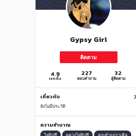
Gypsy Girl
ติดตาม
227
32
4.9
เรทติ้ง
ตอบคำถาม
ผู้ติดตาม
เกี่ยวกับ
ยังไม่มีประวัติ
ความชำนาญ
ไพ่ยิปซี
ดูดวงไพ่ยิปซี
ลูกเต๋าออราเคิล