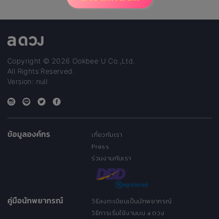
มองไม่เห็น มาปรึกษาได้นะคะ
เพศเด็กในท้อง สิ่งที่มองไม่เห็น
ยินดีช่วยเหลือ มากกว่าความ
ตรง คือ การมีคนคอยรับฟัง ค่า
ครูส่วนหนึ่ง แม่หมอนำไปทำบุญ
ด้วยค่ะ moon and back #แม่
หมอมูน
Copyright © 2026 Ookbee U Co.,Ltd.
All Rights Reserved.
Version: null
ข้อมูลองค์กร
เกี่ยวกับเรา
Press
ร่วมงานกับเรา
คู่มือนักพยากรณ์
วิธีลงทะเบียนเป็นนักพยากรณ์
วิธีการเริ่มใช้งานบน a ดวง