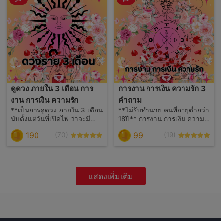
จากที่ไหน
ดูดวง ภายใน 3 เดือน การ
การงาน​ การเงิน​ ความรัก 3
งาน​ การเงิน​ ความรัก
คำถาม
**เป็นการดูดวง ภายใน 3 เดือน
**ไม่รับทำนาย​ คนที่​อา​ยุต​่ำกว่า​
นับตั้งแต่วันที่เปิดไพ่ ว่าจะมี
18​ปี​** การงาน​ การเงิน​ ความ
เหตุการณ์อะไรเกิดขึ้นบ้าง**
รัก 3 คำถาม โดยใช้ศาสตร์ไพ่
190
99
(70)
(19)
**บริการนี้​ ไม่รับทำนาย​ คนที่
ยิปซี
อายุต่ำกว่า​ 18​ปี​**
แสดงเพิ่มเติม