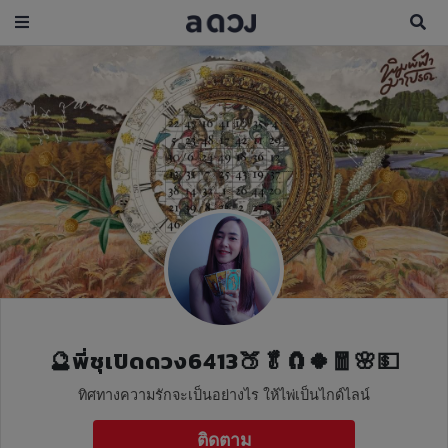
🔮พี่ชุเปิดดวง6413🍑🥬🧲🍀🧧🌸💵
ทิศทางความรักจะเป็นอย่างไร ให้ไพ่เป็นไกด์ไลน์
ติดตาม