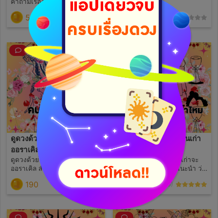
คำถามเรื่องทั่วไป การงาน การ
ทางข้อความ
เงิน ความรัก ถามไม่หมด เก็บ
59
190
(0)
(0)
ไว้ถามครั้งต่อไปได้ ***ไม่รับ
เคสดูสิ่งรี้ลับ สิ่งที่มองไม่เห็น,
เรื่องสุขภาพ และ 18+ ***
ดูดวงด้วยไพ่ยิปซี และ ไพ่
ดูดวง ด้วยไพ่ยิปซี แฟนเก่า
ออราเคิล สำหรับคนโสด
จะกลับมาไหม
ดูดวงด้วยไพ่ยิปซี และ ไพ่
ดูดวงด้วยไพ่ยิปซี แฟนเก่าจะ
ออราเคิล สำหรับคนโสดโดย
กลับมาไหม พร้อมคำแนะนำ ว่า
เฉพาะ ประจำปี 2568 บริการนี้
จะทำอย่างไรต่อไป
190
99
(56)
(6)
จะใช้ทั้งไพ่ยิปซี และ ไพ่
ออราเคิลค่ะ -จะมีคนเข้ามาไหม
-ถ้ามีคนเข้ามาจะได้เจอคนใน
ลักษณะแบบไหน -จะได้เจอกัน