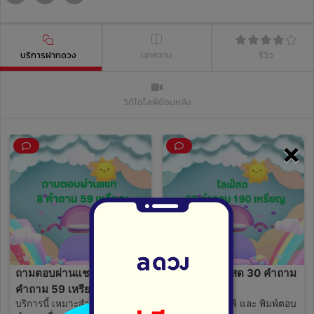
บริการฝากดวง
บทความ
รีวิว
วิดีโอไลฟ์ย้อนหลัง
×
ถามตอบผ่านแชทข้อความ 8
บริการในไลฟ์สด 30 คำถาม
คำถาม 59 เหรียญ
190 เหรียญ
บริการนี้ เหมาะสำหรับ คนที่มี
ถามได้ทั้งในไลฟ์ และ พิมพ์ตอบ