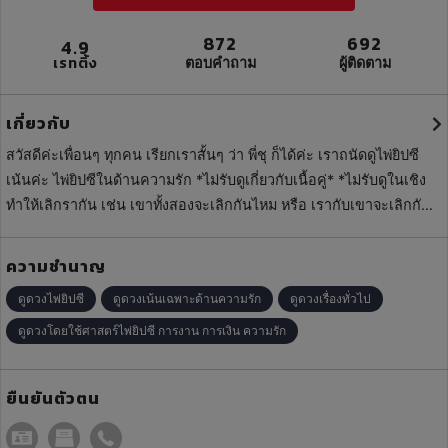
872
692
4.9
เรทติ้ง
ตอบคำถาม
ผู้ติดตาม
เกี่ยวกับ
สวัสดีค่ะเพื่อนๆ ทุกคน เรียกเราสั้นๆ ว่า พี่ชุ ก็ได้ค่ะ เราถนัดดูไพ่ยิปซี
เน้นค่ะ ไพ่ยิปซีในด้านความรัก *ไม่รับดูเกี่ยวกับเนื้อคู่* *ไม่รับดูในเชิง
ทำให้เลิกรากัน เช่น เขาทั้งสองจะเลิกกันไหม หรือ เรากับเขาจะเลิกกัน
ไหม* *ไม่รับดูเกี่ยวกับความตาย* *ไม่รับดูเกี่ยวกับสิ่งเร้นลับ สิ่งที่มองไม่
เห็น และสิ่งศักดิ์สิทธิ์* เรื่องอื่นก็สามารถดูได้ เช่น การงาน การเงิน
ความชำนาญ
ขอบคุณทุกคน ที่เลือกมาใช้บริการค่ะ
ดูดวงไพ่ยิปซี
ดูดวงเน้นเฉพาะด้านความรัก
ดูดวงเรื่องทั่วไป
ดูดวงโดยใช้ศาสตร์ไพ่ยิปซี การงาน การเงิน ความรัก
ยืนยันตัวตน