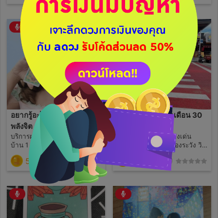
อยากรู้อะไรก็​ถาม... ไพ่
พื้นฐาน​ดวงประจำเดือน​ 30​
พลังจิต
วัน
บริการ​ฝากคำ​ ในไลฟ​ 7 ข้อ หลัง
พื้นฐาน​ดวง​เรื่องดีเรื่องเด่น​
บ้าน​ 1 ข้อ​ จร้า
ประจำเดือน​ เรื่องที่ต้องระวัง วิธี
การแก้​
59
290
(11)
(1)