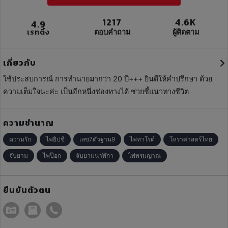
1217
4.6K
4.9
เรทติ้ง
ตอบคำถาม
ผู้ติดตาม
เกี่ยวกับ
ใช้ประสบการณ์​ การทำนายมากว่า​ 20​ ปี​+++ ยินดีให้คำปรึกษา​ ด้วย
ความเต็มใจนะค่ะ เป็นอีกหนึ่งช่องทางได้​ ช่วยชี้แนวทางชีวิต​
ความชำนาญ
ความรัก
ไพ่ยิปซี
เลข7ตัวฐาน9
ไพ่ทาโรต์
โหราศาสตร์ไทย
จับยาม
ไพ่ป๊อก
จับยามนาฬิกา
ไพ่พรมญาณ
ยืนยันตัวตน