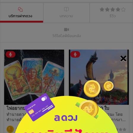
บริการฝากดวง
บทความ
รีวิว
วิดีโอไลฟ์ย้อนหลัง
×
ไพ่อยากบอก​อะไร​ ปี67​
ดวงรายเดือน 10 ใบ
ทำนายดวงชะตา​ปี​67​ พื้นดวง​
ทำนาย ดวง แบบ สถานะ โดย
ทำนายด้วยไพ่​10ใบ
รวม รายเดือน การเงิน การงาน
ครอบครัว​ ความรัก​ภาพรวมราย
390
190
(0)
(0)
เดือน