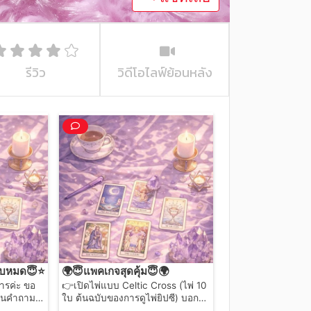
รีวิว
วิดีโอไลฟ์ย้อนหลัง
บหมด😇⭐
🌍😇แพคเกจสุดคุ้ม😇🌍
ค่ะ ขอ
👉เปิดไพ่แบบ​ Celtic Cross (ไพ่​ 10
ป็นคำถาม
ใบ​ ต้นฉบับของการดูไพ่ยิปซี) บอก
 ทำธุรกิจ
ครอบคลุมการใช้ชีวิตของคุณ ตัวตน