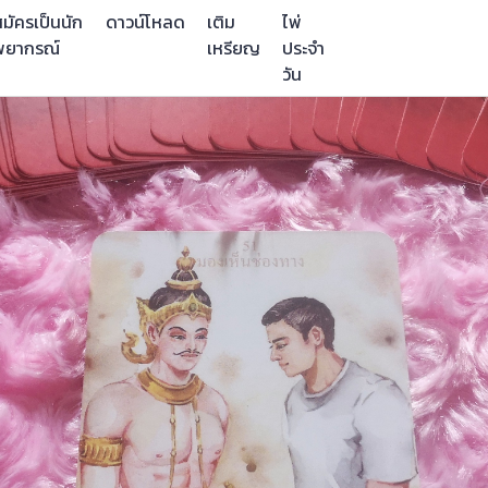
มัครเป็นนัก
ดาวน์โหลด
เติม
ไพ่
พยากรณ์
เหรียญ
ประจำ
วัน