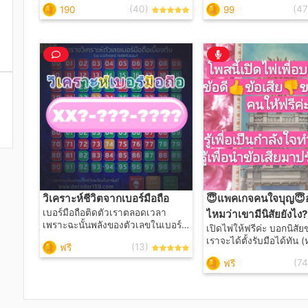
(40)
(47
190
99
การให้บริการค่ะ) ด้วยไพ่ชุดญาณ​ ณ​
กับทางบ้านหรือหางานทำ
โลกเป็นชุดไพ่ที่สื่อด้านนี้โดยตรง​ ยิ่ง
ไหนจะดีกว่า? ❎ ระหว่าง
สามารถตอบโจทย์ในการเป็นตัวแทน
กับที่ B ควรเลือกไปสอบที่ไ
ในการสื่อสารได้ดีค่ะ​ 🕯️เปิดรับดูดวง
ราะข้้นตอนในการเปิดไพ่ต
เปิดไพ่ให้ทุกวัน จันทร์-ศุกร์🕯️ 🕯️เวลา
คำถามที่อยากทราบ จำเป็
11.00 น. - 17.00 น. (โดยประมาณ)🕯️
เวลาและใช้สมาธิพอสมค
#ไพ่ไม่จำเป็นต้องโกหกเพื่อเอาใจ
สื่อสารแต่ละครั้งค่ะ 🕯️เปิดรับดูดวง
ใคร​ #ตัวแทนสื่อไพ่​ #มาดูไพ่กัน
เปิดไพ่ทุกวัน จันทร์-ศุกร์🕯️
11.00 น. - 17.00 น. (โดยประมาณ)🕯️
#ไพ่ไม่จำเป็นต้องโกหกเพ
ใคร​ #ตัวแทนสื่อไพ่​ #มาด
วิเคราะห์ชีวิตจากเบอร์มือถือ
😇แพคเกจคนใจบุญ​😇อ
เบอร์มือถือติดตัวเราตลอดเวลา
ไหมว่าเขามีนิสัยยังไง?
เพราะฉะนั้นพลังของตัวเลขในเบอร์
เปิดไพ่ให้ฟรีค่ะ​ บอกนิสัย
มือถือจึงส่งผลกับชีวิตของผู้ใช้มาก
เราจะได้ตั้งรับมือได้ทัน​
(13)
ฟรี
ที่สุด ศาสตร์พลังตัวเลขอ้างอิงมาจาก
ถึงนิสัยตัวเราเองก็ได้นะคะ)​
เลขศาสตร์โหราศาสตร์ไทย ทุก
(74
ฟรี
ข้อดี✡️ ✡️รู้นิสัยข้อเสีย✡️ 😇ก่อนอื่น
ตัวเลขมีความหมาย *อย่าเพิ่งเชื่อ
รบกวนช่วยกดติดตามเป็น
จนกว่าจะได้เริ่มศึกษาทดลองและ
แทนค่าดูนะคะ😇 🕯️เปิดรับดูดวงเปิด
เรียนรู้ 😇ก่อนอื่นรบกวนช่วยกด
ไพ่ให้ทุกวัน จันทร์-ศุกร์🕯️ 