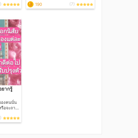
)
(7)
190
เอง อัน
ชีวิตของเรา​/เหตุการณ์รอบตัว/สิ่งที่
ไปสอบที่ A
ตั้งใจมุ่งหวัง/พื้นฐานดวงผ่านเจอ
หนดี? เพ
อะไรมาบ้าง/ต่อไปจะเจออะไร/วิธี
่อหนึ่ง
แก้ไขปัญหา/อิทธิพลจากสิ่งรอบตัว/
นต้องใช้
จิตใต้สำนึกเราตอนนี้/สรุปเรื่องราว
วรในการ
ทั้งหมด 👉ถามไพ่ได้ 1 คำถาม 👉
ฟรี!​ แถมคำแนะนำจากไพ่ที่จะสื่อ
 🕯️เวลา
บอกคุณ 🕯️เปิดรับดูดวงเปิดไพ่ให้ทุก
วัน จันทร์-ศุกร์🕯️ 🕯️เวลา 11.00 น. -
ื่อเอาใจ
17.00 น. (โดยประมาณ)🕯️ #ไพ่ไม่
ูไพ่กัน
จำเป็นต้องโกหกเพื่อเอาใจใคร
#ตัวแทนสื่อไพ่ #มาดูไพ่กัน
ยากรู้
ของคนนั่น​
 (หรือจะถาม
 ✡️รู้นิสัย
)
กำลังใจให้
🕯️เวลา