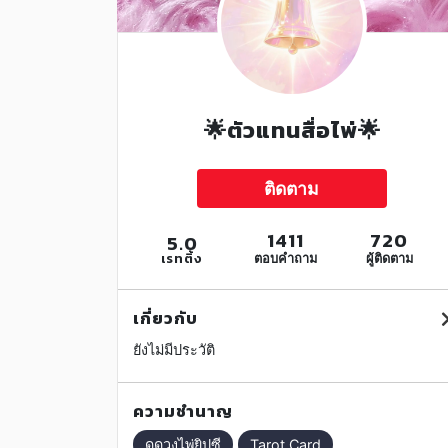
🌟ตัวแทนสื่อไพ่🌟
ติดตาม
1411
720
5.0
เรทติ้ง
ตอบคำถาม
ผู้ติดตาม
เกี่ยวกับ
ยังไม่มีประวัติ
ความชำนาญ
ดูดวงไพ่ยิปซี
Tarot Card