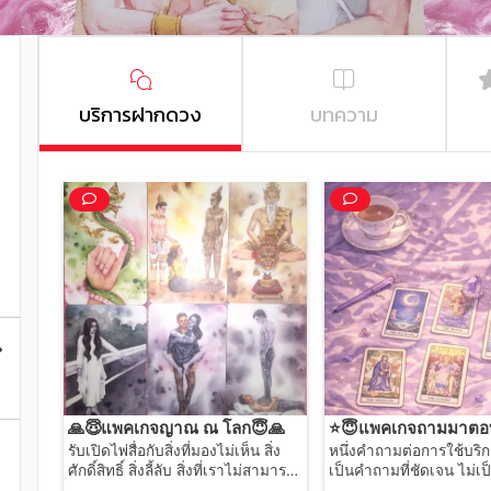
บริการฝากดวง
บทความ
🙏😇แพคเกจญาณ​ ณ​ โลก😇🙏
⭐😇แพคเกจถามมาตอ
รับเปิดไพ่สื่อกับสิ่งที่มองไม่เห็น​ สิ่ง
หนึ่งคำถามต่อการใช้บริการ
ศักดิ์สิทธิ์​ สิ่งลี้ลับ​ สิ่งที่เราไม่สามารถ
เป็นคำถามที่ชัดเจน ไม่เ
สื่อสารได้ด้วยตัวเอง (หนึ่งคำถามต่อ
เชิงทางเลือกนะคะ เช่น ❎