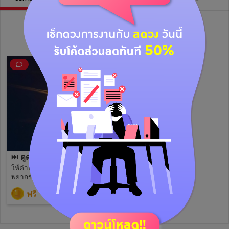
วิดีโอไลฟ์ย้อนหลัง
⏭️ ดูดวงไพ่ยิปซี​ ⬅️
ให้คำปรึกษา​เรื่องทั่วไป​ รับ
พยากรณ์โดยใช้ศาสตร์ไพ่ยิปซี​
⏭️ ไพ่ยิปซี​ ⬅️ ให้ลูกค้าตั้งจิตให้
ฟรี
(29)
เป็นสมาธิ​ บอกชื่อ​ อายุถาม
คำถาม​ โดยเลือกเลข​ 1-78​ มา​
3ใบค่ะ