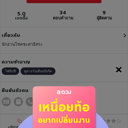
34
9
5.0
เรทติ้ง
ตอบคำถาม
ผู้ติดตาม
เกี่ยวกับ
นักอ่านโชคชะตาอิสระ
ความชำนาญ
×
ไพ่ยิปซี
ดูดวงวันเดือนปีเกิด
ยืนยันตัวตน
บริการฝากดวง
บทความ
รีวิว